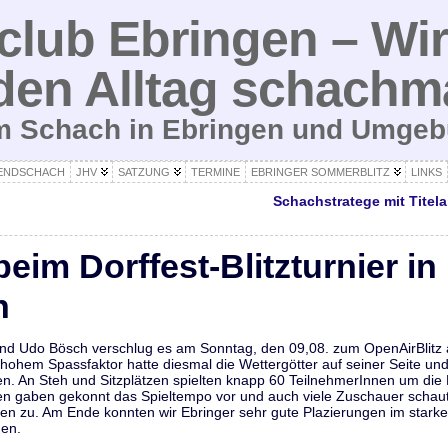
lub Ebringen – Wir
den Alltag schachm
um Schach in Ebringen und Umge
ENDSCHACH
JHV
SATZUNG
TERMINE
EBRINGER SOMMERBLITZ
LINKS
Schachstratege mit Titel
beim Dorffest-Blitzturnier in
n
nd Udo Bösch verschlug es am Sonntag, den 09,08. zum OpenAirBlitz a
hohem Spassfaktor hatte diesmal die Wettergötter auf seiner Seite und
. An Steh und Sitzplätzen spielten knapp 60 TeilnehmerInnen um die Pl
n gaben gekonnt das Spieltempo vor und auch viele Zuschauer schau
n zu. Am Ende konnten wir Ebringer sehr gute Plazierungen im starke
ßen.