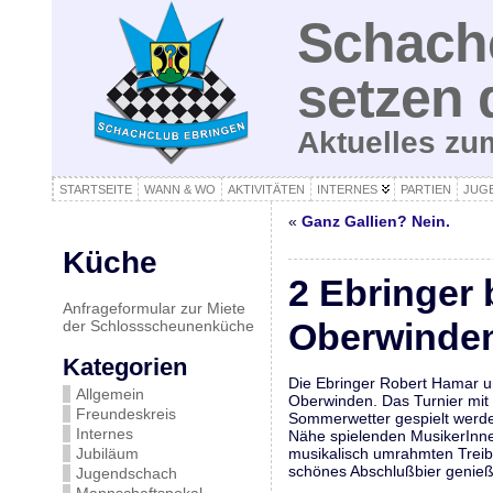
Schachc
setzen 
Aktuelles z
STARTSEITE
WANN & WO
AKTIVITÄTEN
INTERNES
PARTIEN
JUG
«
Ganz Gallien? Nein.
Küche
2 Ebringer 
Anfrageformular zur Miete
Oberwinde
der Schlossscheunenküche
Kategorien
Die Ebringer Robert Hamar u
Allgemein
Oberwinden. Das Turnier mit 
Freundeskreis
Sommerwetter gespielt werden
Internes
Nähe spielenden MusikerInne
Jubiläum
musikalisch umrahmten Treibe
schönes Abschlußbier genie
Jugendschach