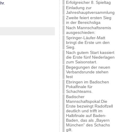
Erfolgreicher 8. Spieltag
hr.
Einladung zur
Jahreshauptversammlung
Zweite feiert ersten Sieg
in der Bereichsliga
Nach Mannschaftsremis
ausgeschieden:
Springer-Läufer-Matt
bringt die Erste um den
Sieg.
Nach gutem Start kassiert
die Erste fünf Niederlagen
zum Saisonstart.
Begegungen der neuen
Verbandsrunde stehen
fest
Ebringen im Badischen
Pokalfinale für
Schachteams.
Badischer
Mannschaftspokal:Die
Erste bezwingt Radolfzell
deutlich und trifft im
Halbfinale auf Baden-
Baden, das als „Bayern
München“ des Schachs
gilt.