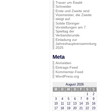
Trauer um Ewald
Schneider
Erste und Zweite sind
Vizemeister, die Zweite
steigt auf.
Solide Ebringer
Vorstellungen am 7.
Spieltag der
Verbandsrunde.
Einladung zur
Jahreshauptversammlung
2025
Meta
Anmelden
Eintrags-Feed
Kommentar-Feed
WordPress.org
August 2026
M
D
M
D
F
S
S
1
2
3
4
5
6
7
8
9
10
11
12
13
14
15
16
17
18
19
20
21
22
23