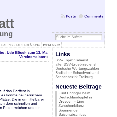
Posts
Comments
att
bung
DATENSCHUTZERKLÄRUNG
IMPRESSUM
abo: Udo Bösch zum 13. Mal
Links
Vereinsmeister
»
BSV-Ergebnisdienst
alter BSV-Ergebnisdienst
Deutsche Wertungszahlen
Badischer Schachverband
Schachbezirk Freiburg
Neueste Beiträge
uf das Dorffest in
Fünf Ebringer beim
 es konnte bei herrlichem
Deutschlandgipfel in
ätze. Die in unmittelbarer
Dresden – Eine
ten dem schnellen und
Zwischenbilanz
n Feld erreichen und ein
Spannender
Saisonabschluss