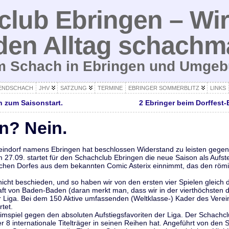
lub Ebringen – Wir
den Alltag schachm
um Schach in Ebringen und Umge
ENDSCHACH
JHV
SATZUNG
TERMINE
EBRINGER SOMMERBLITZ
LINKS
n zum Saisonstart.
2 Ebringer beim Dorffest-
n? Nein.
indorf namens Ebringen hat beschlossen Widerstand zu leisten gegen 
27.09. startet für den Schachclub Ebringen die neue Saison als Aufste
lischen Dorfes aus dem bekannten Comic Asterix einnimmt, das den römi
nicht beschieden, und so haben wir von den ersten vier Spielen gleich 
ft von Baden-Baden (daran merkt man, dass wir in der vierthöchsten d
r Liga. Bei dem 150 Aktive umfassenden (Weltklasse-) Kader des Verein
tet.
mspiel gegen den absoluten Aufstiegsfavoriten der Liga. Der Schachc
r 8 internationale Titelträger in seinen Reihen hat. Angeführt von den