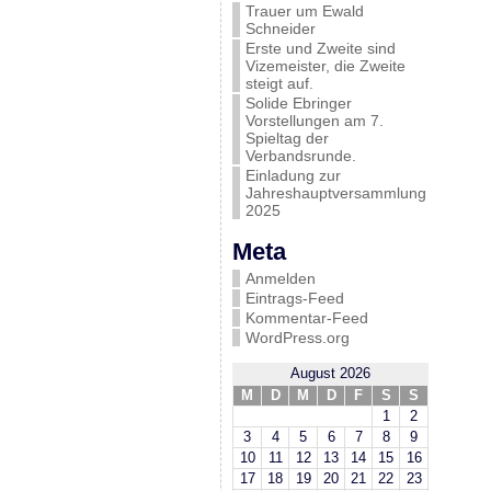
Trauer um Ewald
Schneider
Erste und Zweite sind
Vizemeister, die Zweite
steigt auf.
Solide Ebringer
Vorstellungen am 7.
Spieltag der
Verbandsrunde.
Einladung zur
Jahreshauptversammlung
2025
Meta
Anmelden
Eintrags-Feed
Kommentar-Feed
WordPress.org
August 2026
M
D
M
D
F
S
S
1
2
3
4
5
6
7
8
9
10
11
12
13
14
15
16
17
18
19
20
21
22
23