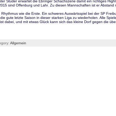
er Studer erwartet die Ebringer Schachszene damit ein richtiges Highl
2015 sind Offenburg und Lahr. Zu diesen Mannschaften ist er Abstand n
en Rhythmus wie die Erste. Ein schweres Auswärtsspiel bei der SP Frei
ie gute letzte Saison in dieser starken Liga zu wiederholen. Alle Spiele
st dabei, und mit etwas Glück kann sich das kleine Dorf gegen die üb
egory:
Allgemein