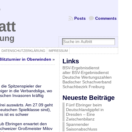
Posts
Comments
att
bung
DATENSCHUTZERKLÄRUNG
IMPRESSUM
Blitzturnier in Oberwinden
»
Links
BSV-Ergebnisdienst
alter BSV-Ergebnisdienst
Deutsche Wertungszahlen
Badischer Schachverband
die Spitzenspieler der
Schachbezirk Freiburg
iger in die Verbandsliga, wo
schen Invasoren kräftig
Neueste Beiträge
drei auswärts. Am 27.09 geht
Fünf Ebringer beim
eutschen Spielklasse sind),
Deutschlandgipfel in
s ist es schwer
Dresden – Eine
Zwischenbilanz
lub Ebringen erwartet den
Spannender
 Schweizer Großmeister Milov
Saisonabschluss