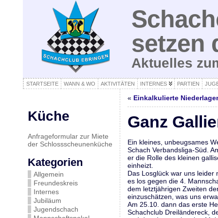
Schachc
setzen 
Aktuelles z
STARTSEITE
WANN & WO
AKTIVITÄTEN
INTERNES
PARTIEN
JUG
«
Einkalkulierte Niederlage
Küche
Ganz Gallie
Anfrageformular zur Miete
Ein kleines, unbeugsames We
der Schlossscheunenküche
Schach Verbandsliga-Süd. Am 
er die Rolle des kleinen gal
Kategorien
einheizt.
Das Losglück war uns leider 
Allgemein
es los gegen die 4. Mannscha
Freundeskreis
dem letztjährigen Zweiten de
Internes
einzuschätzen, was uns erwar
Jubiläum
Am 25.10. dann das erste Hei
Jugendschach
Schachclub Dreiländereck, de