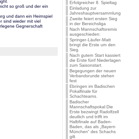
ight.
Erfolgreicher 8. Spieltag
icht so groß und der ein
Einladung zur
Jahreshauptversammlung
burg und dann ein Heimspiel
Zweite feiert ersten Sieg
r sind wieder mit viel
in der Bereichsliga
erlegene Gegnerschaft
Nach Mannschaftsremis
ausgeschieden:
Springer-Läufer-Matt
bringt die Erste um den
Sieg.
Nach gutem Start kassiert
die Erste fünf Niederlagen
zum Saisonstart.
Begegungen der neuen
Verbandsrunde stehen
fest
Ebringen im Badischen
Pokalfinale für
Schachteams.
Badischer
Mannschaftspokal:Die
Erste bezwingt Radolfzell
deutlich und trifft im
Halbfinale auf Baden-
Baden, das als „Bayern
München“ des Schachs
gilt.