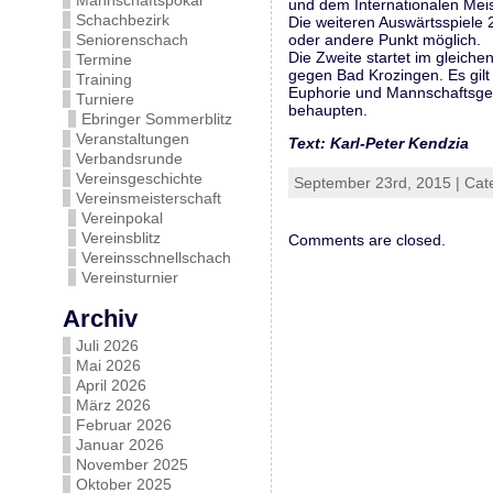
Mannschaftspokal
und dem Internationalen Meist
Schachbezirk
Die weiteren Auswärtsspiele 
Seniorenschach
oder andere Punkt möglich.
Die Zweite startet im gleich
Termine
gegen Bad Krozingen. Es gilt d
Training
Euphorie und Mannschaftsgei
Turniere
behaupten.
Ebringer Sommerblitz
Veranstaltungen
Text: Karl-Peter Kendzia
Verbandsrunde
Vereinsgeschichte
September 23rd, 2015 | Cat
Vereinsmeisterschaft
Vereinpokal
Vereinsblitz
Comments are closed.
Vereinsschnellschach
Vereinsturnier
Archiv
Juli 2026
Mai 2026
April 2026
März 2026
Februar 2026
Januar 2026
November 2025
Oktober 2025