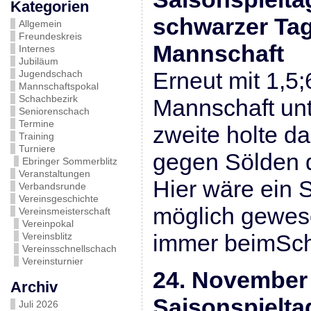
Kategorien
schwarzer Tag 
Allgemein
Freundeskreis
Mannschaft
Internes
Jubiläum
Erneut mit 1,5;
Jugendschach
Mannschaftspokal
Schachbezirk
Mannschaft unt
Seniorenschach
Termine
zweite holte d
Training
Turniere
gegen Sölden d
Ebringer Sommerblitz
Veranstaltungen
Hier wäre ein 
Verbandsrunde
Vereinsgeschichte
möglich gewese
Vereinsmeisterschaft
Vereinpokal
immer beimSch
Vereinsblitz
Vereinsschnellschach
Vereinsturnier
24. November 
Archiv
Saisonspielta
Juli 2026