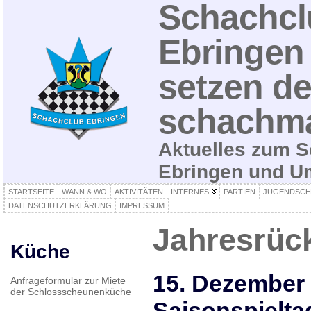
Schachcl
Ebringen 
setzen de
schachma
Aktuelles zum S
Ebringen und 
STARTSEITE
WANN & WO
AKTIVITÄTEN
INTERNES
PARTIEN
JUGENDSCH
DATENSCHUTZERKLÄRUNG
IMPRESSUM
Jahresrück
Küche
15. Dezember 
Anfrageformular zur Miete
der Schlossscheunenküche
Saisonspielta