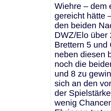
Wiehre – dem e
gereicht hätte –
den beiden Na
DWZ/Elo über 
Brettern 5 und 
neben diesen b
noch die beiden
und 8 zu gewi
sich an den vo
der Spielstärk
wenig Chancen