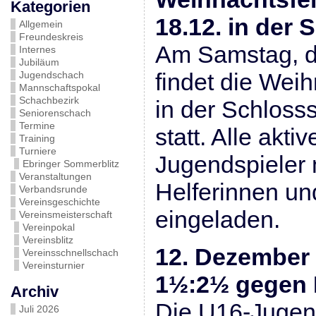
Kategorien
18.12. in der
Allgemein
Freundeskreis
Am Samstag, d
Internes
Jubiläum
findet die Wei
Jugendschach
Mannschaftspokal
Schachbezirk
in der Schlos
Seniorenschach
Termine
statt. Alle akti
Training
Turniere
Jugendspieler 
Ebringer Sommerblitz
Veranstaltungen
Helferinnen und
Verbandsrunde
Vereinsgeschichte
eingeladen.
Vereinsmeisterschaft
Vereinpokal
Vereinsblitz
12. Dezember 
Vereinsschnellschach
Vereinsturnier
1½:2½ gegen
Archiv
Die U16-Jugen
Juli 2026