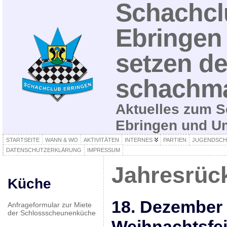
Schachcl
Ebringen 
setzen de
schachma
Aktuelles zum S
Ebringen und 
STARTSEITE
WANN & WO
AKTIVITÄTEN
INTERNES
PARTIEN
JUGENDSCH
DATENSCHUTZERKLÄRUNG
IMPRESSUM
Jahresrück
Küche
18. Dezember
Anfrageformular zur Miete
der Schlossscheunenküche
Weihnachtsfe