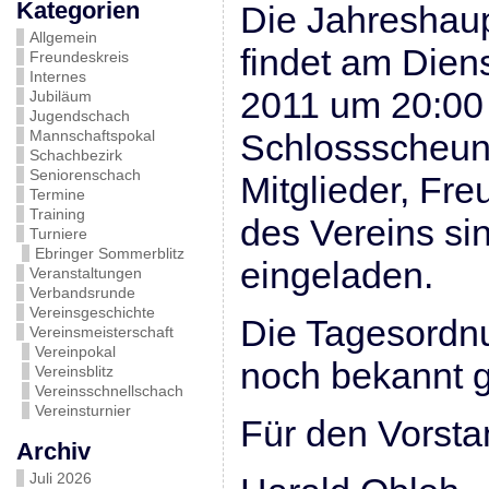
Kategorien
Die Jahreshau
Allgemein
findet am Dien
Freundeskreis
Internes
2011 um 20:00 
Jubiläum
Jugendschach
Mannschaftspokal
Schlossscheune 
Schachbezirk
Seniorenschach
Mitglieder, Fr
Termine
Training
des Vereins sin
Turniere
Ebringer Sommerblitz
eingeladen.
Veranstaltungen
Verbandsrunde
Vereinsgeschichte
Die Tagesordn
Vereinsmeisterschaft
Vereinpokal
noch bekannt 
Vereinsblitz
Vereinsschnellschach
Vereinsturnier
Für den Vorsta
Archiv
Juli 2026