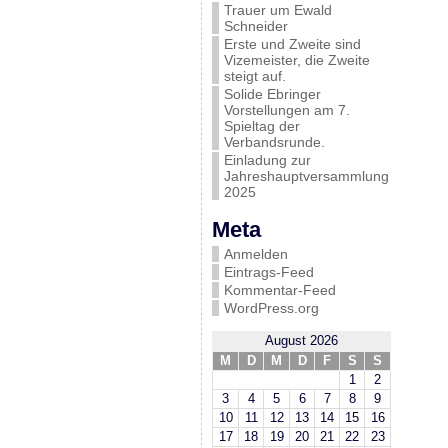
Trauer um Ewald
Schneider
Erste und Zweite sind
Vizemeister, die Zweite
steigt auf.
Solide Ebringer
Vorstellungen am 7.
Spieltag der
Verbandsrunde.
Einladung zur
Jahreshauptversammlung
2025
Meta
Anmelden
Eintrags-Feed
Kommentar-Feed
WordPress.org
August 2026
M
D
M
D
F
S
S
1
2
3
4
5
6
7
8
9
10
11
12
13
14
15
16
17
18
19
20
21
22
23