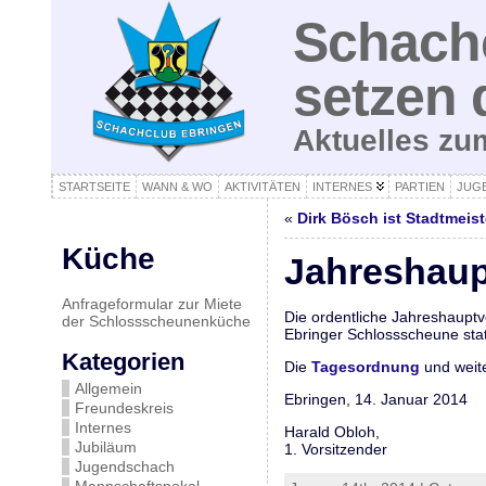
Schachc
setzen 
Aktuelles z
STARTSEITE
WANN & WO
AKTIVITÄTEN
INTERNES
PARTIEN
JUG
«
Dirk Bösch ist Stadtmeis
Küche
Jahreshau
Anfrageformular zur Miete
Die ordentliche Jahreshauptv
der Schlossscheunenküche
Ebringer Schlossscheune statt
Kategorien
Die
Tagesordnung
und weite
Allgemein
Ebringen, 14. Januar 2014
Freundeskreis
Internes
Harald Obloh,
Jubiläum
1. Vorsitzender
Jugendschach