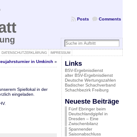
Posts
Comments
att
bung
DATENSCHUTZERKLÄRUNG
IMPRESSUM
eujahrsturnier in Umkirch
»
Links
BSV-Ergebnisdienst
alter BSV-Ergebnisdienst
Deutsche Wertungszahlen
Badischer Schachverband
nserem Spiellokal in der
Schachbezirk Freiburg
rzlich eingeladen.
Neueste Beiträge
HV.
Fünf Ebringer beim
Deutschlandgipfel in
Dresden – Eine
Zwischenbilanz
Spannender
Saisonabschluss