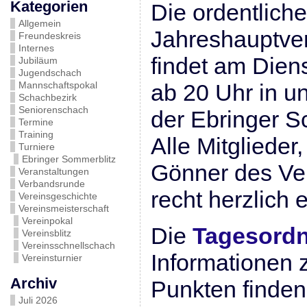
Kategorien
Die ordentliche
Allgemein
Jahreshauptve
Freundeskreis
Internes
findet am Dien
Jubiläum
Jugendschach
Mannschaftspokal
ab 20 Uhr in u
Schachbezirk
Seniorenschach
der Ebringer S
Termine
Training
Alle Mitglieder
Turniere
Ebringer Sommerblitz
Gönner des Ver
Veranstaltungen
Verbandsrunde
recht herzlich 
Vereinsgeschichte
Vereinsmeisterschaft
Vereinpokal
Die
Tagesord
Vereinsblitz
Vereinsschnellschach
Informationen 
Vereinsturnier
Archiv
Punkten finden
Juli 2026