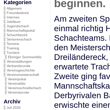
beginnen.
Kategorien
Allgemein
Freundeskreis
Am zweiten Spi
Internes
Jubiläum
einmal richtig 
Jugendschach
Mannschaftspokal
Schachbezirk
Schachteams. 
Seniorenschach
Termine
den Meistersch
Training
Turniere
Dreiländereck,
Ebringer Sommerblitz
Veranstaltungen
erwartete Trach
Verbandsrunde
Vereinsgeschichte
Zweite ging fav
Vereinsmeisterschaft
Vereinpokal
Mannschaftska
Vereinsblitz
Vereinsschnellschach
Vereinsturnier
Derbyrivalen 
Archiv
erwischte ein
Juli 2026