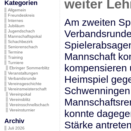
weiter Leh
Kategorien
Allgemein
Freundeskreis
Am zweiten Spi
Internes
Jubiläum
Verbandsrunde
Jugendschach
Mannschaftspokal
Schachbezirk
Spielerabsagen
Seniorenschach
Termine
Mannschaft ko
Training
Turniere
kompensieren u
Ebringer Sommerblitz
Veranstaltungen
Heimspiel gege
Verbandsrunde
Vereinsgeschichte
Schwenningen 
Vereinsmeisterschaft
Vereinpokal
Mannschaftsrem
Vereinsblitz
Vereinsschnellschach
Vereinsturnier
konnte dagegen
Archiv
Stärke antrete
Juli 2026