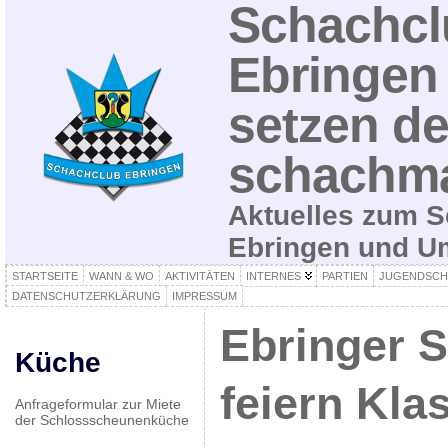
Schachcl
Ebringen 
setzen de
schachma
Aktuelles zum S
Ebringen und 
STARTSEITE
WANN & WO
AKTIVITÄTEN
INTERNES
PARTIEN
JUGENDSCH
DATENSCHUTZERKLÄRUNG
IMPRESSUM
Ebringer 
Küche
feiern Kla
Anfrageformular zur Miete
der Schlossscheunenküche