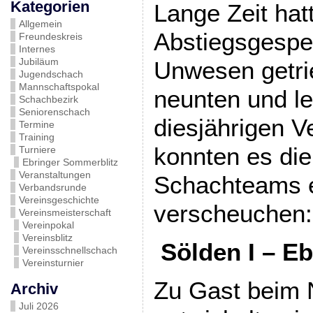
Kategorien
Lange Zeit hat
Allgemein
Abstiegsgespen
Freundeskreis
Internes
Jubiläum
Unwesen getr
Jugendschach
Mannschaftspokal
neunten und le
Schachbezirk
Seniorenschach
diesjährigen 
Termine
Training
konnten es die
Turniere
Ebringer Sommerblitz
Veranstaltungen
Schachteams e
Verbandsrunde
Vereinsgeschichte
verscheuchen:
Vereinsmeisterschaft
Vereinpokal
Vereinsblitz
Sölden I – Eb
Vereinsschnellschach
Vereinsturnier
Zu Gast beim 
Archiv
Juli 2026