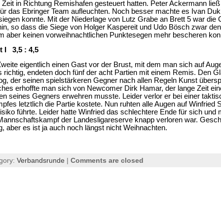
ge Zeit in Richtung Remishafen gesteuert hatten. Peter Ackermann lie
ür das Ebringer Team aufleuchten. Noch besser machte es Ivan Duki
siegen konnte. Mit der Niederlage von Lutz Grabe an Brett 5 war die 
hin, so dass die Siege von Holger Kaspereit und Udo Bösch zwar d
m aber keinen vorweihnachtlichen Punktesegen mehr bescheren kon
 I 3,5 : 4,5
 Zweite eigentlich einen Gast vor der Brust, mit dem man sich auf Au
 richtig, endeten doch fünf der acht Partien mit einem Remis. Den G
og, der seinen spielstärkeren Gegner nach allen Regeln Kunst übersp
ches erhoffte man sich von Newcomer Dirk Hamar, der lange Zeit eine 
fen seines Gegners erwehren musste. Leider verlor er bei einer takti
es letztlich die Partie kostete. Nun ruhten alle Augen auf Winfried S
siko führte. Leider hatte Winfried das schlechtere Ende für sich un
 Mannschaftskampf der Landesligareserve knapp verloren war. Gesch
, aber es ist ja auch noch längst nicht Weihnachten.
gory:
Verbandsrunde
|
Comments are closed