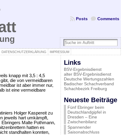
Posts
Comments
att
bung
DATENSCHUTZERKLÄRUNG
IMPRESSUM
Links
BSV-Ergebnisdienst
alter BSV-Ergebnisdienst
ls knapp mit 3,5 : 4,5
Deutsche Wertungszahlen
 gibt, die von vermeidbaren
Badischer Schachverband
rmeidbar ist aber immer nur,
Schachbezirk Freiburg
lb ist eine vermeidbare
Neueste Beiträge
Fünf Ebringer beim
Deutschlandgipfel in
iniers Holger Kaspereit zu
Dresden – Eine
 jeweils hart umkämpft,
Zwischenbilanz
s Ebringers Malte Pothmann,
Spannender
itzenbrettern hatten es
Saisonabschluss
icht standhalten konnten,