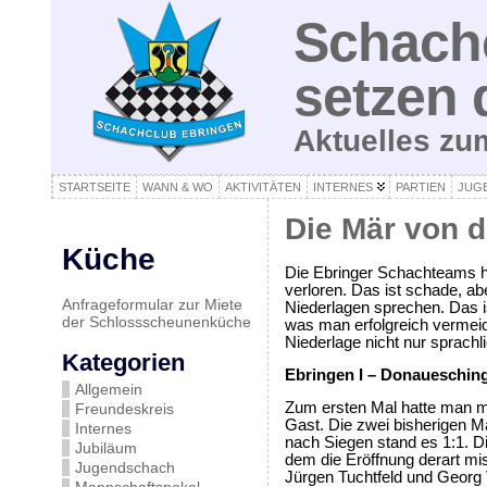
Schachc
setzen 
Aktuelles z
STARTSEITE
WANN & WO
AKTIVITÄTEN
INTERNES
PARTIEN
JUG
Die Mär von d
Küche
Die Ebringer Schachteams ha
verloren. Das ist schade, ab
Anfrageformular zur Miete
Niederlagen sprechen. Das is
der Schlossscheunenküche
was man erfolgreich vermeid
Niederlage nicht nur sprach
Kategorien
Ebringen I – Donaueschinge
Allgemein
Zum ersten Mal hatte man m
Freundeskreis
Gast. Die zwei bisherigen 
Internes
nach Siegen stand es 1:1. D
Jubiläum
dem die Eröffnung derart mis
Jugendschach
Jürgen Tuchtfeld und Georg 