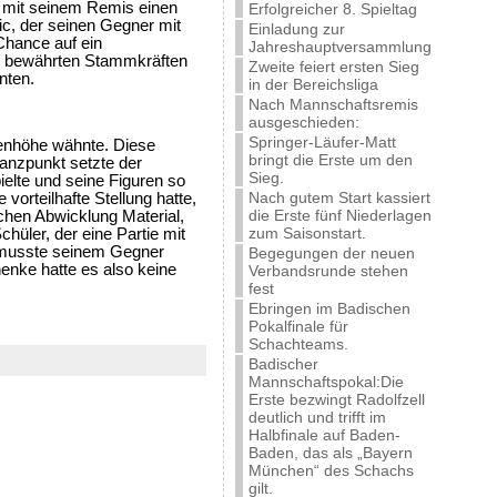
ß mit seinem Remis einen
Erfolgreicher 8. Spieltag
c, der seinen Gegner mit
Einladung zur
Chance auf ein
Jahreshauptversammlung
en bewährten Stammkräften
Zweite feiert ersten Sieg
nten.
in der Bereichsliga
Nach Mannschaftsremis
ausgeschieden:
Springer-Läufer-Matt
genhöhe wähnte. Diese
bringt die Erste um den
lanzpunkt setzte der
Sieg.
ielte und seine Figuren so
Nach gutem Start kassiert
vorteilhafte Stellung hatte,
die Erste fünf Niederlagen
schen Abwicklung Material,
zum Saisonstart.
chüler, der eine Partie mit
d musste seinem Gegner
Begegungen der neuen
enke hatte es also keine
Verbandsrunde stehen
fest
Ebringen im Badischen
Pokalfinale für
Schachteams.
Badischer
Mannschaftspokal:Die
Erste bezwingt Radolfzell
deutlich und trifft im
Halbfinale auf Baden-
Baden, das als „Bayern
München“ des Schachs
gilt.