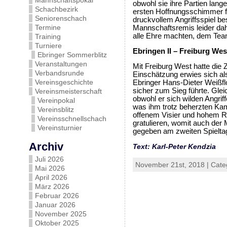
Mannschaftspokal
obwohl sie ihre Partien lan
Schachbezirk
ersten Hoffnungsschimmer f
Seniorenschach
druckvollem Angriffsspiel be
Termine
Mannschaftsremis leider da
alle Ehre machten, dem Tea
Training
Turniere
Ebringen II – Freiburg West
Ebringer Sommerblitz
Veranstaltungen
Mit Freiburg West hatte die
Verbandsrunde
Einschätzung erwies sich als
Vereinsgeschichte
Ebringer Hans-Dieter Weißfl
sicher zum Sieg führte. Glei
Vereinsmeisterschaft
obwohl er sich wilden Angrif
Vereinpokal
was ihm trotz beherzten Kampf
Vereinsblitz
offenem Visier und hohem Ri
Vereinsschnellschach
gratulieren, womit auch der
Vereinsturnier
gegeben am zweiten Spieltag
Archiv
Text: Karl-Peter Kendzia
Juli 2026
November 21st, 2018 | Cate
Mai 2026
April 2026
März 2026
Februar 2026
Januar 2026
November 2025
Oktober 2025