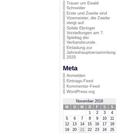
Trauer um Ewald
Schneider
Erste und Zweite sind
Vizemeister, die Zweite
steigt auf.
Solide Ebringer
Vorstellungen am 7.
Spieltag der
Verbandsrunde.
Einladung zur
Jahreshauptversammlung
2025
Meta
Anmelden
Eintrags-Feed
Kommentar-Feed
WordPress.org
November 2018
M
D
M
D
F
S
S
1
2
3
4
5
6
7
8
9
10
11
12
13
14
15
16
17
18
19
20
21
22
23
24
25