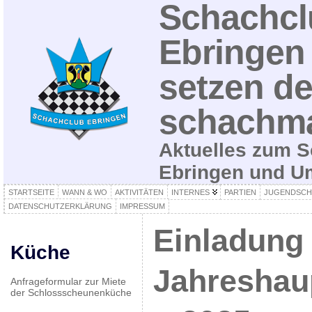
Schachcl
Ebringen 
setzen de
schachma
Aktuelles zum S
Ebringen und 
STARTSEITE
WANN & WO
AKTIVITÄTEN
INTERNES
PARTIEN
JUGENDSCH
DATENSCHUTZERKLÄRUNG
IMPRESSUM
Einladung
Küche
Jahreshau
Anfrageformular zur Miete
der Schlossscheunenküche