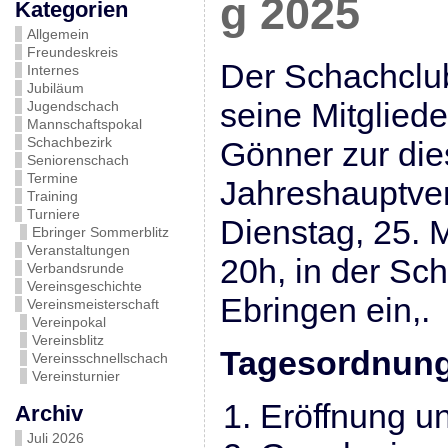
g 2025
Kategorien
Allgemein
Freundeskreis
Der Schachclub
Internes
Jubiläum
seine Mitglied
Jugendschach
Mannschaftspokal
Schachbezirk
Gönner zur die
Seniorenschach
Termine
Jahreshauptv
Training
Turniere
Dienstag, 25. 
Ebringer Sommerblitz
Veranstaltungen
20h, in der Sc
Verbandsrunde
Vereinsgeschichte
Ebringen ein,.
Vereinsmeisterschaft
Vereinpokal
Vereinsblitz
Tagesordnun
Vereinsschnellschach
Vereinsturnier
Eröffnung u
Archiv
Juli 2026