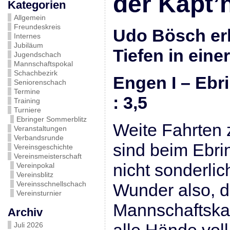
der Käpt’n
Kategorien
Allgemein
Freundeskreis
Udo Bösch erl
Internes
Jubiläum
Tiefen in einer
Jugendschach
Mannschaftspokal
Schachbezirk
Engen I – 
Seniorenschach
Termine
: 3,5
Training
Turniere
Ebringer Sommerblitz
Weite Fahrten 
Veranstaltungen
Verbandsrunde
sind beim Ebr
Vereinsgeschichte
Vereinsmeisterschaft
nicht sonderlic
Vereinpokal
Vereinsblitz
Vereinsschnellschach
Wunder also, 
Vereinsturnier
Mannschaftska
Archiv
Juli 2026