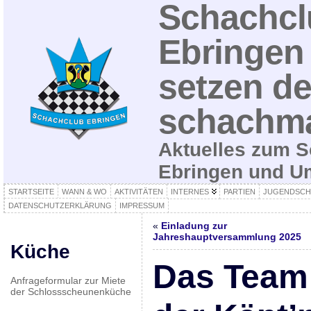
Schachcl
Ebringen 
setzen de
schachma
Aktuelles zum S
Ebringen und 
STARTSEITE
WANN & WO
AKTIVITÄTEN
INTERNES
PARTIEN
JUGENDSCH
DATENSCHUTZERKLÄRUNG
IMPRESSUM
«
Einladung zur
Jahreshauptversammlung 2025
Küche
Das Team 
Anfrageformular zur Miete
der Schlossscheunenküche