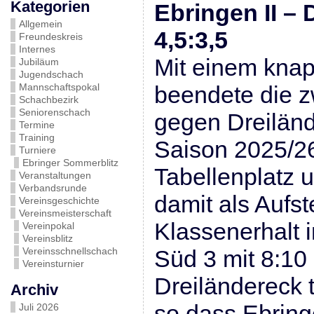
Kategorien
Ebringen II – 
Allgemein
4,5:3,5
Freundeskreis
Internes
Mit einem knap
Jubiläum
Jugendschach
Mannschaftspokal
beendete die z
Schachbezirk
Seniorenschach
gegen Dreiländ
Termine
Training
Saison 2025/26
Turniere
Ebringer Sommerblitz
Tabellenplatz u
Veranstaltungen
Verbandsrunde
damit als Aufst
Vereinsgeschichte
Vereinsmeisterschaft
Klassenerhalt i
Vereinpokal
Vereinsblitz
Vereinsschnellschach
Süd 3 mit 8:10
Vereinsturnier
Dreiländereck t
Archiv
so dass Ebring
Juli 2026