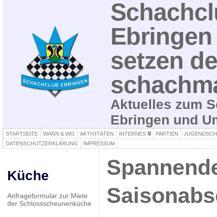
Schachcl
Ebringen 
setzen de
schachma
Aktuelles zum S
Ebringen und 
STARTSEITE
WANN & WO
AKTIVITÄTEN
INTERNES
PARTIEN
JUGENDSCH
DATENSCHUTZERKLÄRUNG
IMPRESSUM
Spannend
Küche
Saisonabs
Anfrageformular zur Miete
der Schlossscheunenküche