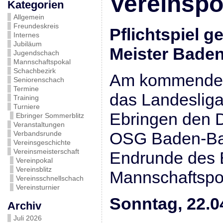
Vereinspo
Kategorien
Allgemein
Freundeskreis
Pflichtspiel 
Internes
Jubiläum
Meister Bade
Jugendschach
Mannschaftspokal
Schachbezirk
Am kommenden
Seniorenschach
Termine
das Landeslig
Training
Turniere
Ebringen den 
Ebringer Sommerblitz
Veranstaltungen
OSG Baden-Ba
Verbandsrunde
Vereinsgeschichte
Vereinsmeisterschaft
Endrunde des 
Vereinpokal
Vereinsblitz
Mannschaftspo
Vereinsschnellschach
Vereinsturnier
Sonntag, 22.0
Archiv
Juli 2026