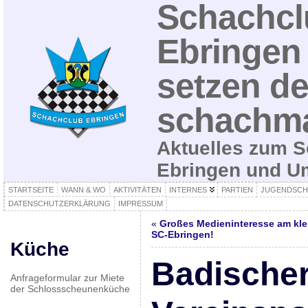
Schachcl
Ebringen 
setzen de
schachma
Aktuelles zum S
Ebringen und 
STARTSEITE
WANN & WO
AKTIVITÄTEN
INTERNES
PARTIEN
JUGENDSCH
DATENSCHUTZERKLÄRUNG
IMPRESSUM
«
Großes Medieninteresse am kle
SC-Ebringen!
Küche
Badische
Anfrageformular zur Miete
der Schlossscheunenküche