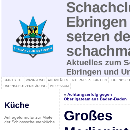
Schachcl
Ebringen 
setzen de
schachma
Aktuelles zum S
Ebringen und 
STARTSEITE
WANN & WO
AKTIVITÄTEN
INTERNES
PARTIEN
JUGENDSCH
DATENSCHUTZERKLÄRUNG
IMPRESSUM
«
Achtungserfolg gegen
Oberligateam aus Baden-Baden
Küche
Großes
Anfrageformular zur Miete
der Schlossscheunenküche