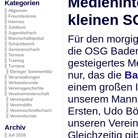
Medienin
Kategorien
Allgemein
kleinen S
Freundeskreis
Internes
Jubiläum
Jugendschach
Für den morgig
Mannschaftspokal
Schachbezirk
die OSG Baden-
Seniorenschach
Termine
gesteigertes M
Training
Turniere
Ebringer Sommerblitz
nur, das die
Ba
Veranstaltungen
Verbandsrunde
einem großen I
Vereinsgeschichte
Vereinsmeisterschaft
unserem Manns
Vereinpokal
Vereinsblitz
Ersten, Udo Bö
Vereinsschnellschach
Vereinsturnier
unseren Verein 
Archiv
Gleichzeitig gi
Juli 2026