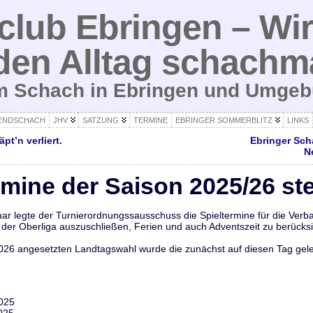
lub Ebringen – Wir
den Alltag schachm
um Schach in Ebringen und Umge
ENDSCHACH
JHV
SATZUNG
TERMINE
EBRINGER SOMMERBLITZ
LINKS
pt’n verliert.
Ebringer Sc
N
rmine der Saison 2025/26 st
uar legte der Turnierordnungssausschuss die Spieltermine für die Ver
er Oberliga auszuschließen, Ferien und auch Adventszeit zu berücksic
026 angesetzten Landtagswahl wurde die zunächst auf diesen Tag gele
2025