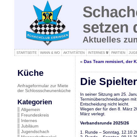
Schachc
setzen 
Aktuelles z
STARTSEITE
WANN & WO
AKTIVITÄTEN
INTERNES
PARTIEN
JUG
«
Das Team remisiert, der Kä
Küche
Die Spielte
Anfrageformular zur Miete
der Schlossscheunenküche
In seiner Sitzung am 25. Jan
Terminüberschneidungen mit d
Kategorien
Entscheidung nicht leicht.
Wegen der für den 8. März 2
Allgemein
März verlegt.
Freundeskreis
Internes
Verbandsrunde 2025/26
Jubiläum
Jugendschach
1. Runde – Sonntag, 12.10.