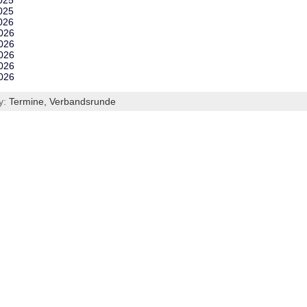
025
025
026
2026
2026
2026
2026
2026
y:
Termine,
Verbandsrunde