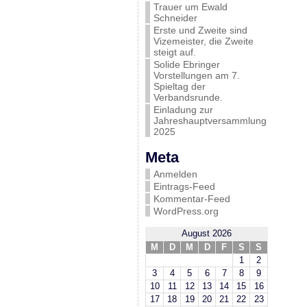
Trauer um Ewald
Schneider
Erste und Zweite sind
Vizemeister, die Zweite
steigt auf.
Solide Ebringer
Vorstellungen am 7.
Spieltag der
Verbandsrunde.
Einladung zur
Jahreshauptversammlung
2025
Meta
Anmelden
Eintrags-Feed
Kommentar-Feed
WordPress.org
August 2026
M
D
M
D
F
S
S
1
2
3
4
5
6
7
8
9
10
11
12
13
14
15
16
17
18
19
20
21
22
23