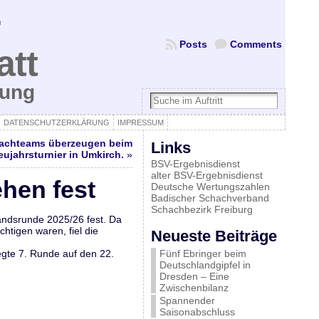
Posts
Comments
att
bung
DATENSCHUTZERKLÄRUNG
IMPRESSUM
hachteams überzeugen beim
Links
eujahrsturnier in Umkirch.
»
BSV-Ergebnisdienst
alter BSV-Ergebnisdienst
ehen fest
Deutsche Wertungszahlen
Badischer Schachverband
Schachbezirk Freiburg
bandsrunde 2025/26 fest. Da
htigen waren, fiel die
Neueste Beiträge
gte 7. Runde auf den 22.
Fünf Ebringer beim
Deutschlandgipfel in
Dresden – Eine
Zwischenbilanz
Spannender
Saisonabschluss