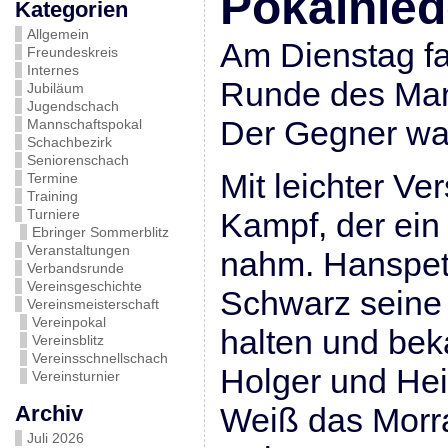
Pokalnied
Kategorien
Allgemein
Am Dienstag fa
Freundeskreis
Internes
Runde des Mann
Jubiläum
Jugendschach
Der Gegner w
Mannschaftspokal
Schachbezirk
Seniorenschach
Mit leichter V
Termine
Training
Turniere
Kampf, der ein
Ebringer Sommerblitz
Veranstaltungen
nahm. Hanspet
Verbandsrunde
Vereinsgeschichte
Schwarz seine 
Vereinsmeisterschaft
Vereinpokal
halten und bek
Vereinsblitz
Vereinsschnellschach
Holger und Hei
Vereinsturnier
Archiv
Weiß das Morr
Juli 2026