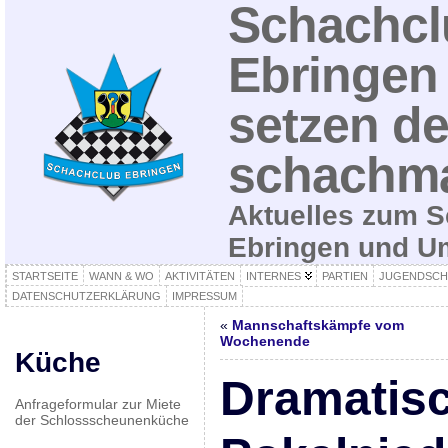
Schachcl
Ebringen 
setzen de
schachma
Aktuelles zum S
Ebringen und 
STARTSEITE
WANN & WO
AKTIVITÄTEN
INTERNES
PARTIEN
JUGENDSCH
DATENSCHUTZERKLÄRUNG
IMPRESSUM
«
Mannschaftskämpfe vom
Wochenende
Küche
Dramatis
Anfrageformular zur Miete
der Schlossscheunenküche