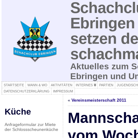
Schachcl
Ebringen 
setzen de
schachma
Aktuelles zum S
Ebringen und 
STARTSEITE
WANN & WO
AKTIVITÄTEN
INTERNES
PARTIEN
JUGENDSCH
DATENSCHUTZERKLÄRUNG
IMPRESSUM
«
Vereinsmeisterschaft 2011
Küche
Mannscha
Anfrageformular zur Miete
der Schlossscheunenküche
vom Woc