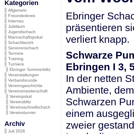
Kategorien
Allgemein
Ebringer Scha
Freundeskreis
Internes
präsentieren si
Jubiläum
Jugendschach
verliert knapp.
Mannschaftspokal
Schachbezirk
Seniorenschach
Schwarze Pump
Termine
Training
Ebringen I 3, 5
Turniere
Ebringer Sommerblitz
Veranstaltungen
In der netten S
Verbandsrunde
Vereinsgeschichte
Ambiente, dem 
Vereinsmeisterschaft
Vereinpokal
Schwarzen Pu
Vereinsblitz
Vereinsschnellschach
einem ausgegl
Vereinsturnier
zweier gestan
Archiv
Juli 2026