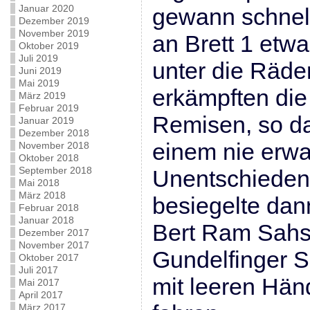
Januar 2020
gewann schnel
Dezember 2019
November 2019
an Brett 1 etw
Oktober 2019
Juli 2019
unter die Räder
Juni 2019
Mai 2019
erkämpften die
März 2019
Februar 2019
Remisen, so d
Januar 2019
Dezember 2018
einem nie erwa
November 2018
Oktober 2018
September 2018
Unentschieden
Mai 2018
März 2018
besiegelte dan
Februar 2018
Januar 2018
Bert Ram Sahs
Dezember 2017
November 2017
Gundelfinger 
Oktober 2017
Juli 2017
mit leeren Hä
Mai 2017
April 2017
März 2017