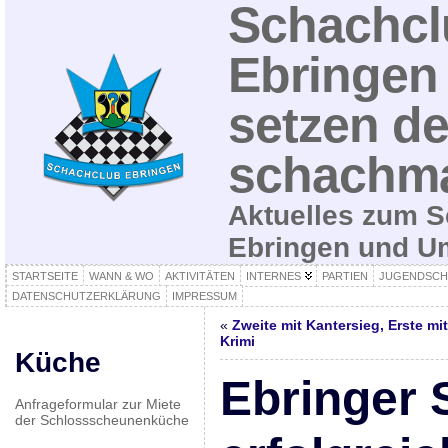
Schachcl
Ebringen 
setzen de
schachma
Aktuelles zum S
Ebringen und 
STARTSEITE
WANN & WO
AKTIVITÄTEN
INTERNES
PARTIEN
JUGENDSCH
DATENSCHUTZERKLÄRUNG
IMPRESSUM
«
Zweite mit Kantersieg, Erste mit
Krimi
Küche
Ebringer
Anfrageformular zur Miete
der Schlossscheunenküche