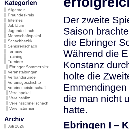
erfolgreic
Kategorien
Allgemein
Freundeskreis
Der zweite Spi
Internes
Jubiläum
Saison brachte 
Jugendschach
Mannschaftspokal
die Ebringer 
Schachbezirk
Seniorenschach
Während die Er
Termine
Training
Turniere
Konstanz durc
Ebringer Sommerblitz
Veranstaltungen
holte die Zwei
Verbandsrunde
Vereinsgeschichte
Emmendingen II
Vereinsmeisterschaft
Vereinpokal
die man nicht 
Vereinsblitz
Vereinsschnellschach
hatte.
Vereinsturnier
Archiv
Ebringen I – K
Juli 2026