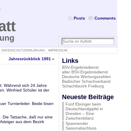
Posts
Comments
att
bung
DATENSCHUTZERKLÄRUNG
IMPRESSUM
Jahresrückblick 1991
»
Links
BSV-Ergebnisdienst
alter BSV-Ergebnisdienst
Deutsche Wertungszahlen
Badischer Schachverband
t. Während sich 24 Jahre
Schachbezirk Freiburg
. Winfried Schüler ist der
Neueste Beiträge
er Turnierleiter. Beide lösen
Fünf Ebringer beim
Deutschlandgipfel in
Dresden – Eine
. Die Tatsache, daß nur eine
Zwischenbilanz
ufsteiger aus dem Bezirk
Spannender
Saisonabschluss