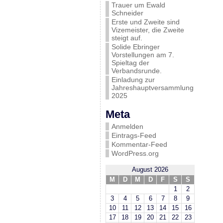
Trauer um Ewald
Schneider
Erste und Zweite sind
Vizemeister, die Zweite
steigt auf.
Solide Ebringer
Vorstellungen am 7.
Spieltag der
Verbandsrunde.
Einladung zur
Jahreshauptversammlung
2025
Meta
Anmelden
Eintrags-Feed
Kommentar-Feed
WordPress.org
August 2026
M
D
M
D
F
S
S
1
2
3
4
5
6
7
8
9
10
11
12
13
14
15
16
17
18
19
20
21
22
23