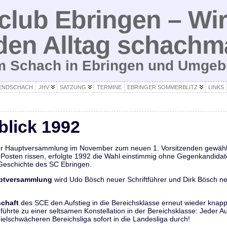
lub Ebringen – Wir
den Alltag schachm
um Schach in Ebringen und Umge
ENDSCHACH
JHV
SATZUNG
TERMINE
EBRINGER SOMMERBLITZ
LINKS
blick 1992
er Hauptversammlung im November zum neuen 1. Vorsitzenden gewähl
Posten rissen, erfolgte 1992 die Wahl einstimmig ohne Gegenkandidaten
 Geschichte des SC Ebringen.
ptversammlung
wird Udo Bösch neuer Schriftführer und Dirk Bösch neu
chaft
des SCE den Aufstieg in die Bereichsklasse erneut wieder knapp
führte zu einer seltsamen Konstellation in der Bereichsklasse: Jeder A
pielschwächeren Bereichsliga sofort in die Landesliga durch!