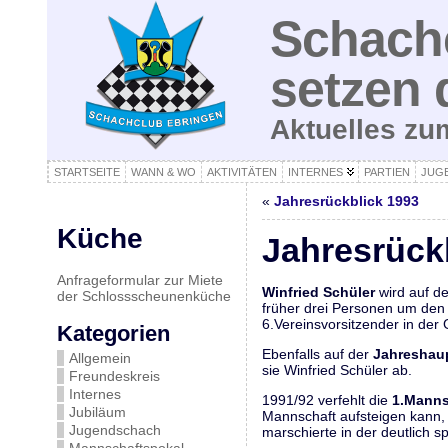
Schachc
setzen 
Aktuelles z
STARTSEITE
WANN & WO
AKTIVITÄTEN
INTERNES
PARTIEN
JUG
«
Jahresrückblick 1993
Küche
Jahresrück
Anfrageformular zur Miete
Winfried Schüler
wird auf d
der Schlossscheunenküche
früher drei Personen um den 
6.Vereinsvorsitzender in der
Kategorien
Ebenfalls auf der
Jahreshau
Allgemein
sie Winfried Schüler ab.
Freundeskreis
Internes
1991/92 verfehlt die
1.Manns
Jubiläum
Mannschaft aufsteigen kann, 
Jugendschach
marschierte in der deutlich s