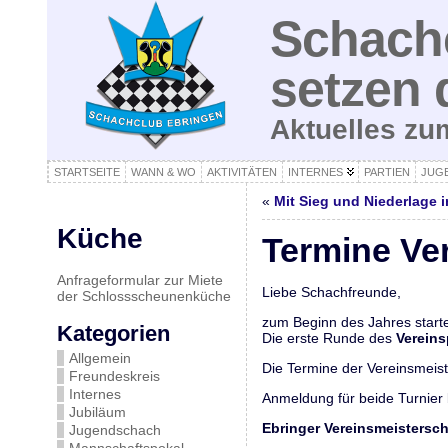
Schachc
setzen 
Aktuelles z
STARTSEITE
WANN & WO
AKTIVITÄTEN
INTERNES
PARTIEN
JUG
«
Mit Sieg und Niederlage i
Küche
Termine Ver
Anfrageformular zur Miete
Liebe Schachfreunde,
der Schlossscheunenküche
zum Beginn des Jahres starte
Kategorien
Die erste Runde des
Vereins
Allgemein
Die Termine der Vereinsmeist
Freundeskreis
Internes
Anmeldung für beide Turnier 
Jubiläum
Ebringer Vereinsmeistersch
Jugendschach