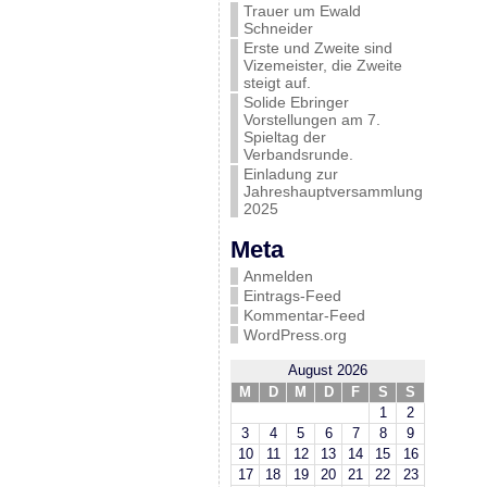
Trauer um Ewald
Schneider
Erste und Zweite sind
Vizemeister, die Zweite
steigt auf.
Solide Ebringer
Vorstellungen am 7.
Spieltag der
Verbandsrunde.
Einladung zur
Jahreshauptversammlung
2025
Meta
Anmelden
Eintrags-Feed
Kommentar-Feed
WordPress.org
August 2026
M
D
M
D
F
S
S
1
2
3
4
5
6
7
8
9
10
11
12
13
14
15
16
17
18
19
20
21
22
23