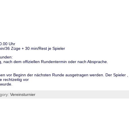
20.00 Uhr
n/36 Züge + 30 min/Rest je Spieler
runden:
g, nach dem offiziellen Rundentermin oder nach Absprache.
n vor Beginn der nächsten Runde ausgetragen werden. Der Spieler , d
e rechtzeitig vor
 wurde.
egory:
Vereinsturnier