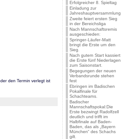
Erfolgreicher 8. Spieltag
Einladung zur
Jahreshauptversammlung
Zweite feiert ersten Sieg
in der Bereichsliga
Nach Mannschaftsremis
ausgeschieden:
Springer-Läufer-Matt
bringt die Erste um den
Sieg.
Nach gutem Start kassiert
die Erste fünf Niederlagen
zum Saisonstart.
Begegungen der neuen
Verbandsrunde stehen
er den Termin verlegt ist
fest
Ebringen im Badischen
Pokalfinale für
Schachteams.
Badischer
Mannschaftspokal:Die
Erste bezwingt Radolfzell
deutlich und trifft im
Halbfinale auf Baden-
Baden, das als „Bayern
München“ des Schachs
gilt.