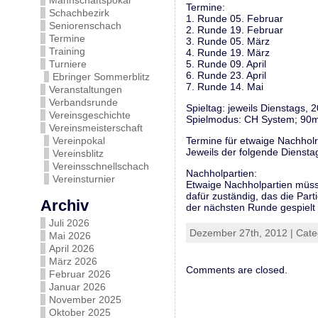
Mannschaftspokal
Termine:
Schachbezirk
1. Runde 05. Februar
Seniorenschach
2. Runde 19. Februar
Termine
3. Runde 05. März
Training
4. Runde 19. März
Turniere
5. Runde 09. April
6. Runde 23. April
Ebringer Sommerblitz
7. Runde 14. Mai
Veranstaltungen
Verbandsrunde
Spieltag: jeweils Dienstags, 
Vereinsgeschichte
Spielmodus: CH System; 90mi
Vereinsmeisterschaft
Vereinpokal
Termine für etwaige Nachhol
Jeweils der folgende Diensta
Vereinsblitz
Vereinsschnellschach
Nachholpartien:
Vereinsturnier
Etwaige Nachholpartien müsse
dafür zuständig, das die Parti
Archiv
der nächsten Runde gespielt
Juli 2026
Dezember 27th, 2012 | Cat
Mai 2026
April 2026
März 2026
Comments are closed.
Februar 2026
Januar 2026
November 2025
Oktober 2025