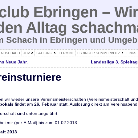
lub Ebringen – Wir
den Alltag schachm
um Schach in Ebringen und Umge
ENDSCHACH
JHV
SATZUNG
TERMINE
EBRINGER SOMMERBLITZ
LINKS
ns Neue Jahr.
Landesliga 3. Spielta
einsturniere
n wir wieder unsere Vereinsmeisterschaften (Vereinsmeisterschaft und
pokals
findet am
26. Februar
statt. Auslosung direkt am Vereinsabend
erschaft sind unten angeführt.
bei mir (per E-Mail) bis zum 01.02.2013
aft 2013