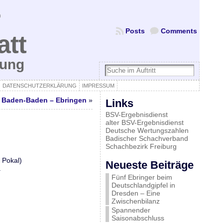
Posts
Comments
att
bung
DATENSCHUTZERKLÄRUNG
IMPRESSUM
g Baden-Baden – Ebringen
»
Links
BSV-Ergebnisdienst
alter BSV-Ergebnisdienst
Deutsche Wertungszahlen
Badischer Schachverband
Schachbezirk Freiburg
 Pokal)
Neueste Beiträge
.
Fünf Ebringer beim
Deutschlandgipfel in
Dresden – Eine
Zwischenbilanz
Spannender
Saisonabschluss