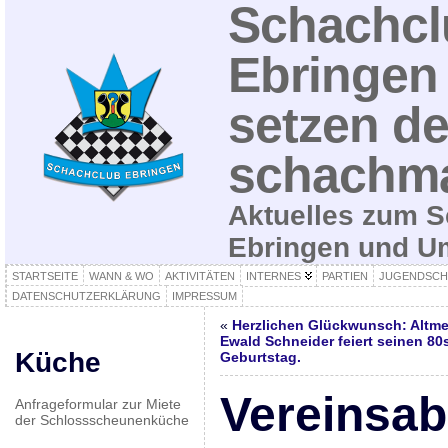
Schachcl
Ebringen 
setzen de
schachma
Aktuelles zum S
Ebringen und 
STARTSEITE
WANN & WO
AKTIVITÄTEN
INTERNES
PARTIEN
JUGENDSCH
DATENSCHUTZERKLÄRUNG
IMPRESSUM
«
Herzlichen Glückwunsch: Altme
Ewald Schneider feiert seinen 80
Küche
Geburtstag.
Vereinsab
Anfrageformular zur Miete
der Schlossscheunenküche