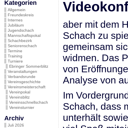
Kategorien
Videokon
Allgemein
Freundeskreis
Internes
aber mit dem H
Jubiläum
Jugendschach
Schach zu spie
Mannschaftspokal
Schachbezirk
gemeinsam sic
Seniorenschach
Termine
widmen. Das P
Training
Turniere
von Eröffnunge
Ebringer Sommerblitz
Veranstaltungen
Verbandsrunde
Analyse von au
Vereinsgeschichte
Vereinsmeisterschaft
Vereinpokal
Im Vordergrund
Vereinsblitz
Vereinsschnellschach
Schach, dass m
Vereinsturnier
unterhält sowi
Archiv
Juli 2026