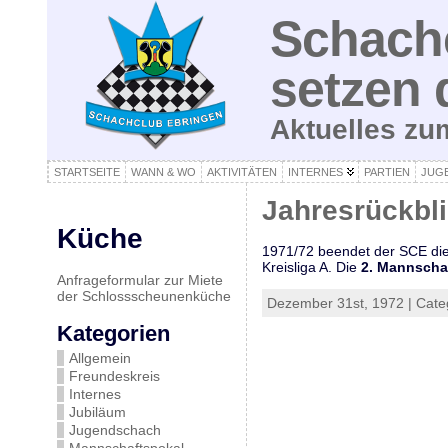
Schachc
setzen 
Aktuelles z
STARTSEITE
WANN & WO
AKTIVITÄTEN
INTERNES
PARTIEN
JUG
Jahresrückbl
Küche
1971/72 beendet der SCE die
Kreisliga A. Die
2. Mannscha
Anfrageformular zur Miete
der Schlossscheunenküche
Dezember 31st, 1972 | Cate
Kategorien
Allgemein
Freundeskreis
Internes
Jubiläum
Jugendschach