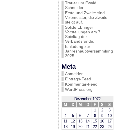
Trauer um Ewald
Schneider
Erste und Zweite sind
Vizemeister, die Zweite
steigt auf.
Solide Ebringer
Vorstellungen am 7.
Spieltag der
Verbandsrunde.
Einladung zur
Jahreshauptversammlung
2025
Meta
Anmelden
Eintrags-Feed
Kommentar-Feed
WordPress.org
Dezember 1972
M
D
M
D
F
S
S
1
2
3
4
5
6
7
8
9
10
11
12
13
14
15
16
17
18
19
20
21
22
23
24