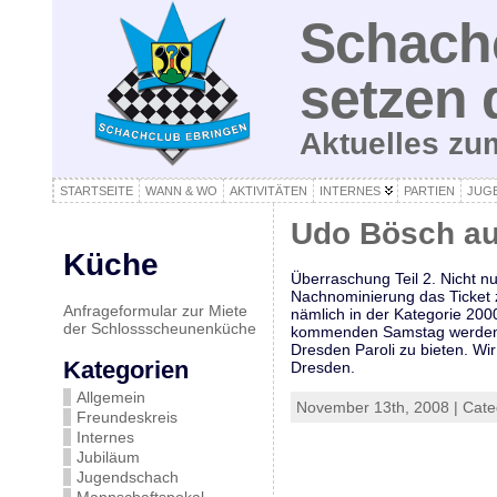
Schachc
setzen 
Aktuelles z
STARTSEITE
WANN & WO
AKTIVITÄTEN
INTERNES
PARTIEN
JUG
Udo Bösch au
Küche
Überraschung Teil 2. Nicht n
Nachnominierung das Ticket z
Anfrageformular zur Miete
nämlich in der Kategorie 200
der Schlossscheunenküche
kommenden Samstag werden fü
Dresden Paroli zu bieten. Wi
Kategorien
Dresden.
Allgemein
November 13th, 2008 | Cate
Freundeskreis
Internes
Jubiläum
Jugendschach