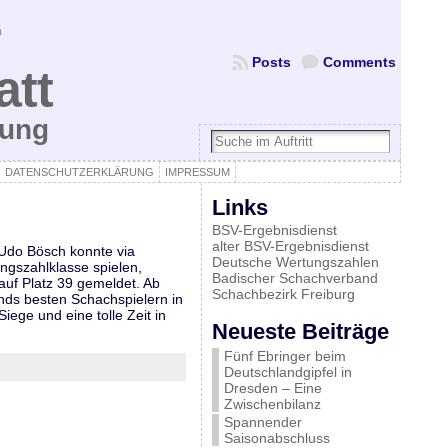
Posts
Comments
att
bung
DATENSCHUTZERKLÄRUNG
IMPRESSUM
Links
BSV-Ergebnisdienst
alter BSV-Ergebnisdienst
 Udo Bösch konnte via
Deutsche Wertungszahlen
ngszahlklasse spielen,
Badischer Schachverband
auf Platz 39 gemeldet. Ab
Schachbezirk Freiburg
ds besten Schachspielern in
ege und eine tolle Zeit in
Neueste Beiträge
Fünf Ebringer beim
Deutschlandgipfel in
Dresden – Eine
Zwischenbilanz
Spannender
Saisonabschluss