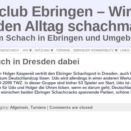
lub Ebringen – Wir
den Alltag schachm
um Schach in Ebringen und Umge
ENDSCHACH
JHV
SATZUNG
TERMINE
EBRINGER SOMMERBLITZ
LINKS
ch in Dresden dabei
ur Holger Kaspereit vertritt den Ebringer Schachsport in Dresden, auch
um Deutschlandcup lösen. Udo wird allerdings in einer anderen Wertu
0-2099 TWZ. In dieser Gruppe sind bisher 63 Spieler am Start, Udo ist 
r Udo und Holger die Uhren ticken, wenn es darum geht, Deutschlan
r wünschen beiden Ebringer Schachcracks spannende Partien, schöne Si
gory:
Allgemein,
Turniere
|
Comments are closed