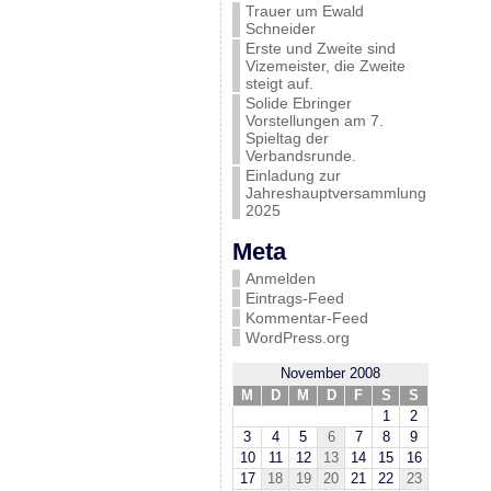
Trauer um Ewald
Schneider
Erste und Zweite sind
Vizemeister, die Zweite
steigt auf.
Solide Ebringer
Vorstellungen am 7.
Spieltag der
Verbandsrunde.
Einladung zur
Jahreshauptversammlung
2025
Meta
Anmelden
Eintrags-Feed
Kommentar-Feed
WordPress.org
November 2008
M
D
M
D
F
S
S
1
2
3
4
5
6
7
8
9
10
11
12
13
14
15
16
17
18
19
20
21
22
23