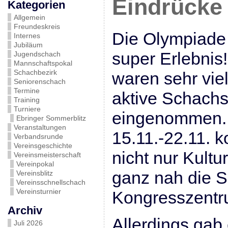
Eindrücke
Kategorien
Allgemein
Freundeskreis
Die Olympiade 
Internes
Jubiläum
super Erlebnis
Jugendschach
Mannschaftspokal
Schachbezirk
waren sehr vielf
Seniorenschach
Termine
aktive Schachs
Training
Turniere
eingenommen. 
Ebringer Sommerblitz
Veranstaltungen
15.11.-22.11. k
Verbandsrunde
Vereinsgeschichte
nicht nur Kult
Vereinsmeisterschaft
Vereinpokal
ganz nah die 
Vereinsblitz
Vereinsschnellschach
Vereinsturnier
Kongresszentr
Archiv
Allerdings gab
Juli 2026