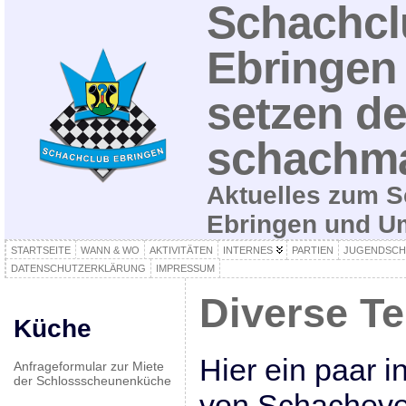
Schachcl
Ebringen 
setzen de
schachma
Aktuelles zum S
Ebringen und 
STARTSEITE
WANN & WO
AKTIVITÄTEN
INTERNES
PARTIEN
JUGENDSCH
DATENSCHUTZERKLÄRUNG
IMPRESSUM
Diverse T
Küche
Hier ein paar 
Anfrageformular zur Miete
der Schlossscheunenküche
von Schacheven