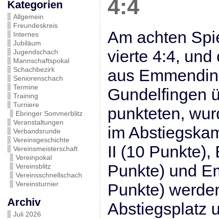
4:4
Kategorien
Allgemein
Freundeskreis
Am achten Spie
Internes
Jubiläum
vierte 4:4, un
Jugendschach
Mannschaftspokal
Schachbezirk
aus Emmendin
Seniorenschach
Termine
Gundelfingen 
Training
Turniere
punkteten, wur
Ebringer Sommerblitz
Veranstaltungen
im Abstiegskam
Verbandsrunde
Vereinsgeschichte
II (10 Punkte),
Vereinsmeisterschaft
Vereinpokal
Punkte) und E
Vereinsblitz
Vereinsschnellschach
Vereinsturnier
Punkte) werde
Archiv
Abstiegsplatz u
Juli 2026