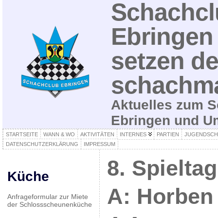
Schachcl
Ebringen 
setzen de
schachma
Aktuelles zum S
Ebringen und 
STARTSEITE
WANN & WO
AKTIVITÄTEN
INTERNES
PARTIEN
JUGENDSCH
DATENSCHUTZERKLÄRUNG
IMPRESSUM
8. Spielta
Küche
A: Horben I
Anfrageformular zur Miete
der Schlossscheunenküche