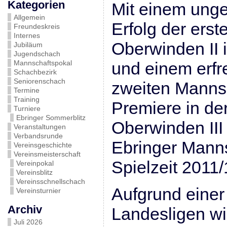
Kategorien
Mit einem unge
Allgemein
Erfolg der ers
Freundeskreis
Internes
Oberwinden II 
Jubiläum
Jugendschach
Mannschaftspokal
und einem erfr
Schachbezirk
Seniorenschach
zweiten Mannsc
Termine
Training
Premiere in de
Turniere
Ebringer Sommerblitz
Oberwinden III 
Veranstaltungen
Verbandsrunde
Ebringer Manns
Vereinsgeschichte
Vereinsmeisterschaft
Spielzeit 2011/
Vereinpokal
Vereinsblitz
Vereinsschnellschach
Aufgrund eine
Vereinsturnier
Archiv
Landesligen wir
Juli 2026