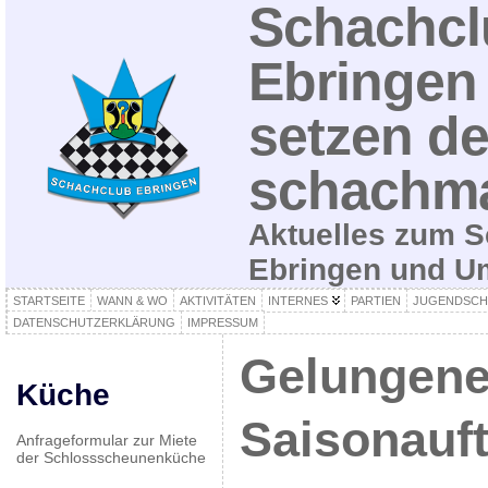
Schachcl
Ebringen 
setzen de
schachma
Aktuelles zum S
Ebringen und 
STARTSEITE
WANN & WO
AKTIVITÄTEN
INTERNES
PARTIEN
JUGENDSCH
DATENSCHUTZERKLÄRUNG
IMPRESSUM
Gelungene
Küche
Saisonauft
Anfrageformular zur Miete
der Schlossscheunenküche