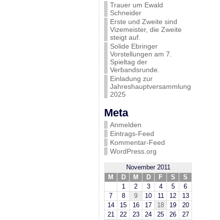
Trauer um Ewald
Schneider
Erste und Zweite sind
Vizemeister, die Zweite
steigt auf.
Solide Ebringer
Vorstellungen am 7.
Spieltag der
Verbandsrunde.
Einladung zur
Jahreshauptversammlung
2025
Meta
Anmelden
Eintrags-Feed
Kommentar-Feed
WordPress.org
November 2011
M
D
M
D
F
S
S
1
2
3
4
5
6
7
8
9
10
11
12
13
14
15
16
17
18
19
20
21
22
23
24
25
26
27