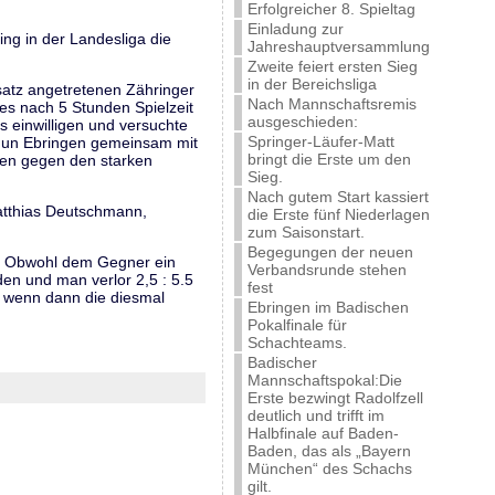
Erfolgreicher 8. Spieltag
Einladung zur
ng in der Landesliga die
Jahreshauptversammlung
Zweite feiert ersten Sieg
in der Bereichsliga
satz angetretenen Zähringer
Nach Mannschaftsremis
 es nach 5 Stunden Spielzeit
ausgeschieden:
is einwilligen und versuchte
Springer-Läufer-Matt
 nun Ebringen gemeinsam mit
bringt die Erste um den
fen gegen den starken
Sieg.
Nach gutem Start kassiert
atthias Deutschmann,
die Erste fünf Niederlagen
zum Saisonstart.
Begegungen der neuen
ler. Obwohl dem Gegner ein
Verbandsrunde stehen
den und man verlor 2,5 : 5.5
fest
, wenn dann die diesmal
Ebringen im Badischen
Pokalfinale für
Schachteams.
Badischer
Mannschaftspokal:Die
Erste bezwingt Radolfzell
deutlich und trifft im
Halbfinale auf Baden-
Baden, das als „Bayern
München“ des Schachs
gilt.