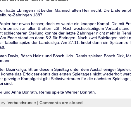
on hatte Ebringen mit beiden Mannschaften Heimrecht. Die Erste empfi
eiburg-Zähringen 1887.
apier her etwas besser, doch es wurde ein knapper Kampf. Die mit Er
ehrten sich an allen Brettern zäh. Nach wechselseitigem Verlauf stand
icht schlechteren Stellung konnte der letzte Zähringer nicht mehr in Rem
. Am Ende stand es dann 5:3 für Ebringen. Nach zwei Spieltagen steht
Tabellenspitze der Landesliga. Am 27.11. findet dann ein Spitzentref
tt.
stan Davis, Bösch Heinz und Bösch Udo. Remis spielten Bösch Dirk, M
ermann
n der Bezirksliga, litt an diesem Spieltag unter dem Ausfall einiger Spie
konnte das Erfolgserlebnis des ersten Spieltages nicht wiederholt wer
r gezeigte Kampfgeist gibt Selbstvertrauen für die nächsten Spieltage
i sind.
r und Anna Bonrath. Remis spielte Werner Bonrath.
ory:
Verbandsrunde
|
Comments are closed