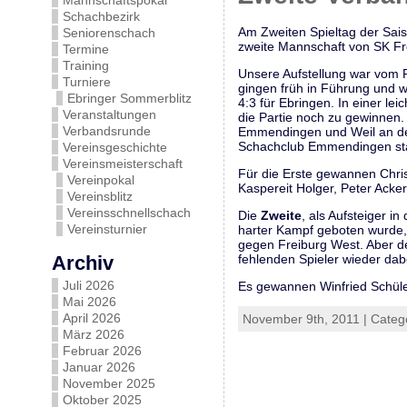
Mannschaftspokal
Schachbezirk
Am Zweiten Spieltag der Sais
Seniorenschach
zweite Mannschaft von SK Fr
Termine
Training
Unsere Aufstellung war vom P
Turniere
gingen früh in Führung und w
Ebringer Sommerblitz
4:3 für Ebringen. In einer le
Veranstaltungen
die Partie noch zu gewinnen
Verbandsrunde
Emmendingen und Weil an der 
Schachclub Emmendingen sta
Vereinsgeschichte
Vereinsmeisterschaft
Für die Erste gewannen Chri
Vereinpokal
Kaspereit Holger, Peter Ack
Vereinsblitz
Vereinsschnellschach
Die
Zweite
, als Aufsteiger i
Vereinsturnier
harter Kampf geboten wurde, 
gegen Freiburg West. Aber de
Archiv
fehlenden Spieler wieder dabe
Juli 2026
Es gewannen Winfried Schüle
Mai 2026
April 2026
November 9th, 2011 | Categ
März 2026
Februar 2026
Januar 2026
November 2025
Oktober 2025