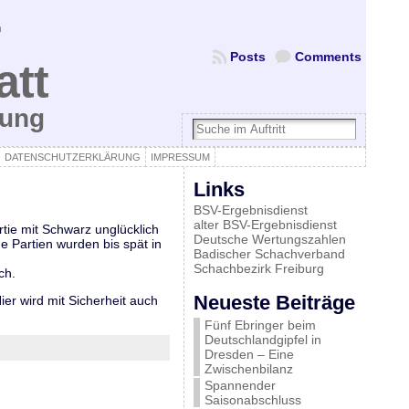
Posts
Comments
att
bung
DATENSCHUTZERKLÄRUNG
IMPRESSUM
Links
BSV-Ergebnisdienst
alter BSV-Ergebnisdienst
rtie mit Schwarz unglücklich
Deutsche Wertungszahlen
e Partien wurden bis spät in
Badischer Schachverband
Schachbezirk Freiburg
ch.
Neueste Beiträge
er wird mit Sicherheit auch
Fünf Ebringer beim
Deutschlandgipfel in
Dresden – Eine
Zwischenbilanz
Spannender
Saisonabschluss