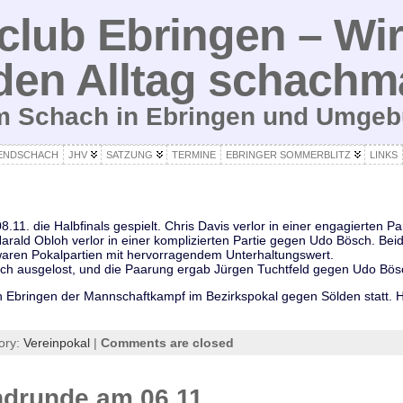
lub Ebringen – Wir
den Alltag schachm
um Schach in Ebringen und Umge
ENDSCHACH
JHV
SATZUNG
TERMINE
EBRINGER SOMMERBLITZ
LINKS
11. die Halbfinals gespielt. Chris Davis verlor in einer engagierten Pa
rald Obloh verlor in einer komplizierten Partie gegen Udo Bösch. Beid
aren Pokalpartien mit hervorragendem Unterhaltungswert.
ach ausgelost, und die Paarung ergab Jürgen Tuchtfeld gegen Udo Bös
n Ebringen der Mannschaftkampf im Bezirkspokal gegen Sölden statt. Hi
ory:
Vereinpokal
|
Comments are closed
ndrunde am 06.11.