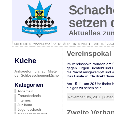
Schachc
setzen 
Aktuelles z
STARTSEITE
WANN & WO
AKTIVITÄTEN
INTERNES
PARTIEN
JUG
Vereinspokal
Küche
Im Vereinspokal wurden am 08.
gegen Jürgen Tuchfeld und Ha
Anfrageformular zur Miete
die Nacht ausgekämpft und w
der Schlossscheunenküche
Das Finale wurde direkt dan
Kategorien
Am 15.11. um 20 Uhr findet i
einiges zu sehen sein.
Allgemein
Freundeskreis
November 9th, 2011 | Categ
Internes
Jubiläum
Jugendschach
Zweite Verba