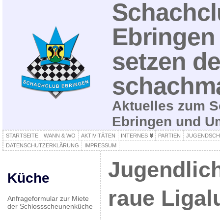
Schachcl
Ebringen 
setzen de
schachma
Aktuelles zum S
Ebringen und 
STARTSEITE
WANN & WO
AKTIVITÄTEN
INTERNES
PARTIEN
JUGENDSCH
DATENSCHUTZERKLÄRUNG
IMPRESSUM
Jugendlic
Küche
raue Ligal
Anfrageformular zur Miete
der Schlossscheunenküche