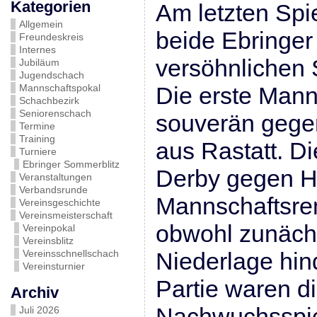
Kategorien
Am letzten Spie
Allgemein
beide Ebringe
Freundeskreis
Internes
versöhnlichen 
Jubiläum
Jugendschach
Mannschaftspokal
Die erste Man
Schachbezirk
Seniorenschach
souverän gege
Termine
Training
aus Rastatt. D
Turniere
Ebringer Sommerblitz
Derby gegen H
Veranstaltungen
Verbandsrunde
Mannschaftsrem
Vereinsgeschichte
Vereinsmeisterschaft
obwohl zunächs
Vereinpokal
Vereinsblitz
Vereinsschnellschach
Niederlage hin
Vereinsturnier
Partie waren d
Archiv
Nachwuchsspi
Juli 2026