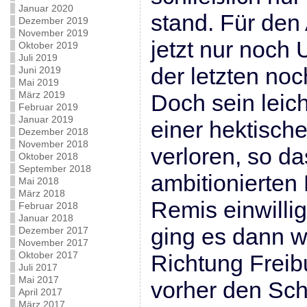
Januar 2020
stand. Für den
Dezember 2019
November 2019
jetzt nur noch
Oktober 2019
Juli 2019
der letzten noc
Juni 2019
Mai 2019
März 2019
Doch sein leich
Februar 2019
Januar 2019
einer hektisch
Dezember 2018
November 2018
verloren, so da
Oktober 2018
September 2018
ambitionierten 
Mai 2018
März 2018
Remis einwilli
Februar 2018
Januar 2018
ging es dann w
Dezember 2017
November 2017
Oktober 2017
Richtung Freib
Juli 2017
Mai 2017
vorher den Sc
April 2017
März 2017