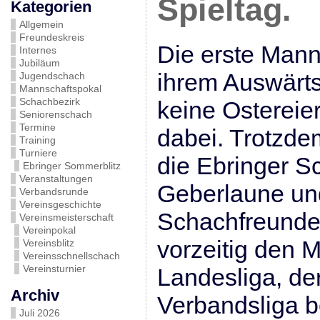
Spieltag.
Kategorien
Allgemein
Freundeskreis
Die erste Mann
Internes
Jubiläum
ihrem Auswärts
Jugendschach
Mannschaftspokal
Schachbezirk
keine Ostereie
Seniorenschach
Termine
dabei. Trotzde
Training
Turniere
die Ebringer S
Ebringer Sommerblitz
Veranstaltungen
Geberlaune un
Verbandsrunde
Vereinsgeschichte
Schachfreunde
Vereinsmeisterschaft
Vereinpokal
vorzeitig den Me
Vereinsblitz
Vereinsschnellschach
Vereinsturnier
Landesliga, der
Archiv
Verbandsliga b
Juli 2026