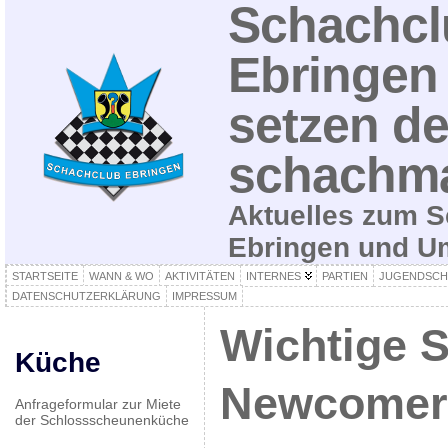
Schachcl
Ebringen 
setzen de
schachma
Aktuelles zum S
Ebringen und 
STARTSEITE
WANN & WO
AKTIVITÄTEN
INTERNES
PARTIEN
JUGENDSCH
DATENSCHUTZERKLÄRUNG
IMPRESSUM
Wichtige 
Küche
Newcomer
Anfrageformular zur Miete
der Schlossscheunenküche