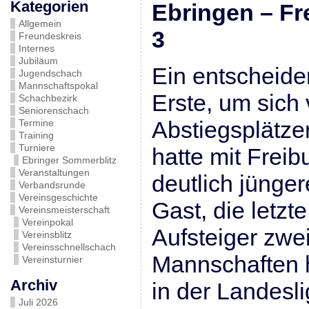
Kategorien
Ebringen – F
Allgemein
3
Freundeskreis
Internes
Jubiläum
Ein entscheide
Jugendschach
Mannschaftspokal
Erste, um sich
Schachbezirk
Seniorenschach
Abstiegsplätz
Termine
Training
Turniere
hatte mit Freib
Ebringer Sommerblitz
Veranstaltungen
deutlich jünge
Verbandsrunde
Vereinsgeschichte
Gast, die letzt
Vereinsmeisterschaft
Vereinpokal
Aufsteiger zwei
Vereinsblitz
Vereinsschnellschach
Mannschaften h
Vereinsturnier
Archiv
in der Landesli
Juli 2026