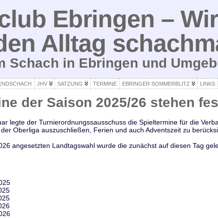
lub Ebringen – Wir
den Alltag schachm
um Schach in Ebringen und Umge
ENDSCHACH
JHV
SATZUNG
TERMINE
EBRINGER SOMMERBLITZ
LINKS
ine der Saison 2025/26 stehen fes
uar legte der Turnierordnungssausschuss die Spieltermine für die Ver
er Oberliga auszuschließen, Ferien und auch Adventszeit zu berücksic
026 angesetzten Landtagswahl wurde die zunächst auf diesen Tag gele
2025
025
025
026
2026