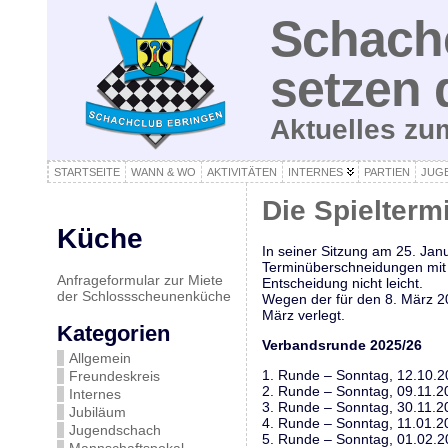
Schachc
setzen 
Aktuelles z
STARTSEITE
WANN & WO
AKTIVITÄTEN
INTERNES
PARTIEN
JUG
Die Spielterm
Küche
In seiner Sitzung am 25. Jan
Terminüberschneidungen mit d
Anfrageformular zur Miete
Entscheidung nicht leicht.
der Schlossscheunenküche
Wegen der für den 8. März 2
März verlegt.
Kategorien
Verbandsrunde 2025/26
Allgemein
1. Runde – Sonntag, 12.10.
Freundeskreis
2. Runde – Sonntag, 09.11.2
Internes
3. Runde – Sonntag, 30.11.2
Jubiläum
4. Runde – Sonntag, 11.01.2
Jugendschach
5. Runde – Sonntag, 01.02.