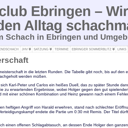
lub Ebringen – Wir
den Alltag schachm
um Schach in Ebringen und Umge
ENDSCHACH
JHV
SATZUNG
TERMINE
EBRINGER SOMMERBLITZ
LINKS
rschaft
isterschaft in die letzten Runden. Die Tabelle gibt noch, bis auf den er
 nachgeholt werden müßen.
en sich Karl-Peter und Carlos ein heißes Duell, das zu später Stunde d
ie zu erwartenden Ergebnisse, wobei Holger gegen den gut spielenden 
ed mit einer schönen Kombination und Heinz gewann nach einem Fehler 
n heftigen Angriff von Harald erwehren, stand nach schlechter Eröffnu
rteidigungskampf endete die Partie um 0:30 mit Remis. Der Titel dürf
 sich einen offenen Schlagabtasuch, an dessen Ende Holger den ganze