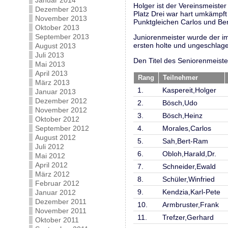
Januar 2014
Holger ist der Vereinsmeiste
Dezember 2013
Platz Drei war hart umkämpft
November 2013
Punktgleichen Carlos und Ber
Oktober 2013
September 2013
Juniorenmeister wurde der im
ersten holte und ungeschlag
August 2013
Juli 2013
Den Titel des Seniorenmeister
Mai 2013
April 2013
Rang
Teilnehmer
März 2013
1.
Kaspereit,Holger
Januar 2013
Dezember 2012
2.
Bösch,Udo
November 2012
3.
Bösch,Heinz
Oktober 2012
September 2012
4.
Morales,Carlos
August 2012
5.
Sah,Bert-Ram
Juli 2012
6.
Obloh,Harald,Dr.
Mai 2012
April 2012
7.
Schneider,Ewald
März 2012
8.
Schüler,Winfried
Februar 2012
9.
Kendzia,Karl-Pete
Januar 2012
Dezember 2011
10.
Armbruster,Frank
November 2011
11.
Trefzer,Gerhard
Oktober 2011