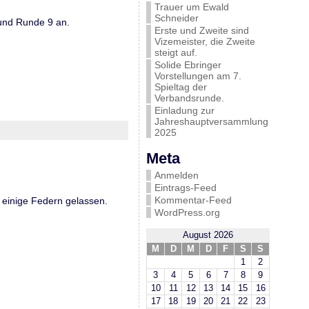
Trauer um Ewald
Schneider
 und Runde 9 an.
Erste und Zweite sind
Vizemeister, die Zweite
steigt auf.
Solide Ebringer
Vorstellungen am 7.
Spieltag der
Verbandsrunde.
Einladung zur
Jahreshauptversammlung
2025
Meta
Anmelden
Eintrags-Feed
Kommentar-Feed
 einige Federn gelassen.
WordPress.org
August 2026
M
D
M
D
F
S
S
1
2
3
4
5
6
7
8
9
10
11
12
13
14
15
16
17
18
19
20
21
22
23