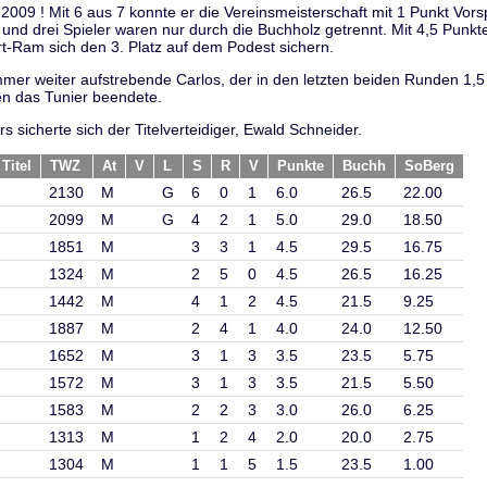
r 2009 ! Mit 6 aus 7 konnte er die Vereinsmeisterschaft mit 1 Punkt Vo
 und drei Spieler waren nur durch die Buchholz getrennt. Mit 4,5 Punk
t-Ram sich den 3. Platz auf dem Podest sichern.
mer weiter aufstrebende Carlos, der in den letzten beiden Runden 1,5
en das Tunier beendete.
s sicherte sich der Titelverteidiger, Ewald Schneider.
Titel
TWZ
At
V
L
S
R
V
Punkte
Buchh
SoBerg
2130
M
G
6
0
1
6.0
26.5
22.00
2099
M
G
4
2
1
5.0
29.0
18.50
1851
M
3
3
1
4.5
29.5
16.75
1324
M
2
5
0
4.5
26.5
16.25
1442
M
4
1
2
4.5
21.5
9.25
1887
M
2
4
1
4.0
24.0
12.50
1652
M
3
1
3
3.5
23.5
5.75
1572
M
3
1
3
3.5
21.5
5.50
1583
M
2
2
3
3.0
26.0
6.25
1313
M
1
2
4
2.0
20.0
2.75
1304
M
1
1
5
1.5
23.5
1.00