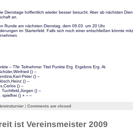
ie Dienstage hoffentlich wieder besser besucht. Aber ab nächsten Diens
schaft an.
ten Runde am nächsten Dienstag, dem 09.03. um 20 Uhr.
erungen im Starterfeld. Falls sich noch einer entschließen könnte mitz
ernehmen.
nkte – TNr Teilnehmer Titel Punkte Erg. Ergebnis Erg. At.
Schüler,Winfried () –
endzia,Karl-Peter () –
Bösch,Heinz () –
s,Carlos () –
. Tuchtfeld,Jürgen () –
spielfrei () + – –
ereinsturnier
|
Comments are closed
eit ist Vereinsmeister 2009