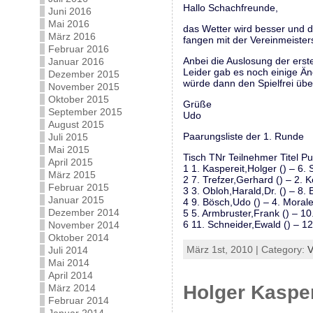
Hallo Schachfreunde,
Juni 2016
Mai 2016
das Wetter wird besser und d
März 2016
fangen mit der Vereinmeister
Februar 2016
Anbei die Auslosung der ers
Januar 2016
Leider gab es noch einige Änd
Dezember 2015
würde dann den Spielfrei üb
November 2015
Oktober 2015
Grüße
September 2015
Udo
August 2015
Paarungsliste der 1. Runde
Juli 2015
Mai 2015
Tisch TNr Teilnehmer Titel Pu
April 2015
1 1. Kaspereit,Holger () – 6. 
März 2015
2 7. Trefzer,Gerhard () – 2. K
Februar 2015
3 3. Obloh,Harald,Dr. () – 8. 
Januar 2015
4 9. Bösch,Udo () – 4. Morale
Dezember 2014
5 5. Armbruster,Frank () – 10
6 11. Schneider,Ewald () – 12. 
November 2014
Oktober 2014
März 1st, 2010 | Category:
V
Juli 2014
Mai 2014
April 2014
Holger Kasper
März 2014
Februar 2014