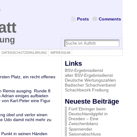
Posts
Comments
att
bung
DATENSCHUTZERKLÄRUNG
IMPRESSUM
Links
BSV-Ergebnisdienst
alter BSV-Ergebnisdienst
sten Platz, ein recht offenes
Deutsche Wertungszahlen
Badischer Schachverband
Schachbezirk Freiburg
ann Remis ausging. Runde 8
Adrian einiges aufbieten
Neueste Beiträge
von Karl-Peter eine Figur
Fünf Ebringer beim
Deutschlandgipfel in
ng übel und verlor einen
Dresden – Eine
te Udo damit nicht mehr zu
Zwischenbilanz
Spannender
n Punkt in seinen Händen
Saisonabschluss