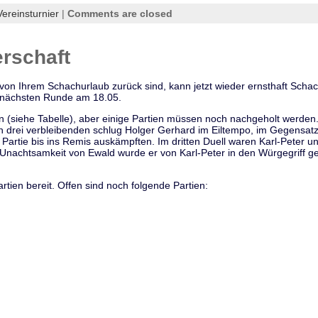
Vereinsturnier
|
Comments are closed
rschaft
n Ihrem Schachurlaub zurück sind, kann jetzt wieder ernsthaft Schac
r nächsten Runde am 18.05.
n (siehe Tabelle), aber einige Partien müssen noch nachgeholt werden. 
den drei verbleibenden schlug Holger Gerhard im Eiltempo, im Gegensat
re Partie bis ins Remis auskämpften. Im dritten Duell waren Karl-Peter
 Unachtsamkeit von Ewald wurde er von Karl-Peter in den Würgegriff
rtien bereit. Offen sind noch folgende Partien: