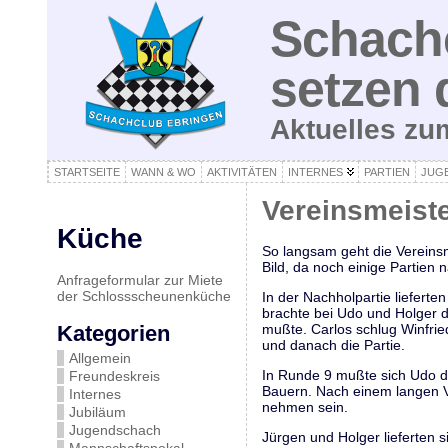
Schachc
setzen 
Aktuelles z
STARTSEITE
WANN & WO
AKTIVITÄTEN
INTERNES
PARTIEN
JUG
Vereinsmeiste
Küche
So langsam geht die Vereinsme
Bild, da noch einige Partien
Anfrageformular zur Miete
der Schlossscheunenküche
In der Nachholpartie liefert
brachte bei Udo und Holger d
Kategorien
mußte. Carlos schlug Winfri
und danach die Partie.
Allgemein
In Runde 9 mußte sich Udo de
Freundeskreis
Bauern. Nach einem langen Ve
Internes
nehmen sein.
Jubiläum
Jugendschach
Jürgen und Holger lieferten