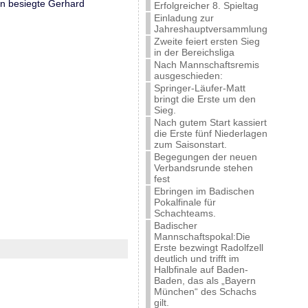
an besiegte Gerhard
Erfolgreicher 8. Spieltag
Einladung zur
Jahreshauptversammlung
Zweite feiert ersten Sieg
in der Bereichsliga
Nach Mannschaftsremis
ausgeschieden:
Springer-Läufer-Matt
bringt die Erste um den
Sieg.
Nach gutem Start kassiert
die Erste fünf Niederlagen
zum Saisonstart.
Begegungen der neuen
Verbandsrunde stehen
fest
Ebringen im Badischen
Pokalfinale für
Schachteams.
Badischer
Mannschaftspokal:Die
Erste bezwingt Radolfzell
deutlich und trifft im
Halbfinale auf Baden-
Baden, das als „Bayern
München“ des Schachs
gilt.