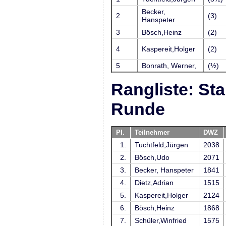
Becker,
2
(3)
Hanspeter
3
Bösch,Heinz
(2)
4
Kaspereit,Holger
(2)
5
Bonrath, Werner,
(½)
Rangliste: Sta
Runde
Pl.
Teilnehmer
DWZ
1.
Tuchtfeld,Jürgen
2038
2.
Bösch,Udo
2071
3.
Becker, Hanspeter
1841
4.
Dietz,Adrian
1515
5.
Kaspereit,Holger
2124
6.
Bösch,Heinz
1868
7.
Schüler,Winfried
1575