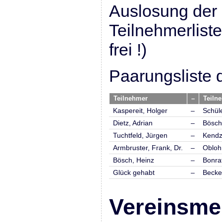
Auslosung der
Teilnehmerliste
frei !)
Paarungsliste 
Teilnehmer
–
Teiln
Kaspereit, Holger
–
Schüle
Dietz, Adrian
–
Bösch
Tuchtfeld, Jürgen
–
Kendzi
Armbruster, Frank, Dr.
–
Obloh
Bösch, Heinz
–
Bonrat
Glück gehabt
–
Becke
Vereinsmei