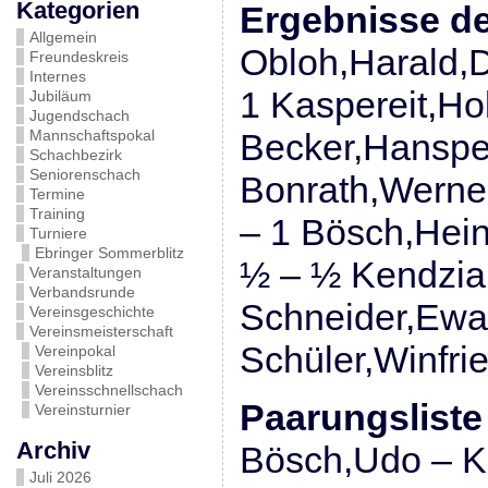
Kategorien
Ergebnisse de
Allgemein
Obloh,Harald,D
Freundeskreis
Internes
1 Kaspereit,Ho
Jubiläum
Jugendschach
Mannschaftspokal
Becker,Hanspet
Schachbezirk
Seniorenschach
Bonrath,Werner
Termine
Training
– 1 Bösch,Hein
Turniere
Ebringer Sommerblitz
½ – ½ Kendzia,
Veranstaltungen
Verbandsrunde
Schneider,Ewal
Vereinsgeschichte
Vereinsmeisterschaft
Schüler,Winfrie
Vereinpokal
Vereinsblitz
Vereinsschnellschach
Paarungsliste
Vereinsturnier
Archiv
Bösch,Udo – K
Juli 2026