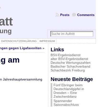
Posts
Comments
att
bung
DATENSCHUTZERKLÄRUNG
IMPRESSUM
ngen gegen Ligafavoriten
»
Links
BSV-Ergebnisdienst
ng am
alter BSV-Ergebnisdienst
Deutsche Wertungszahlen
Badischer Schachverband
Schachbezirk Freiburg
Neueste Beiträge
igen Jahreshauptversammlung
Fünf Ebringer beim
Deutschlandgipfel in
Dresden – Eine
Zwischenbilanz
Spannender
Saisonabschluss