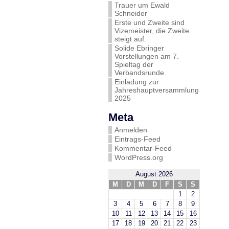
Trauer um Ewald
Schneider
Erste und Zweite sind
Vizemeister, die Zweite
steigt auf.
Solide Ebringer
Vorstellungen am 7.
Spieltag der
Verbandsrunde.
Einladung zur
Jahreshauptversammlung
2025
Meta
Anmelden
Eintrags-Feed
Kommentar-Feed
WordPress.org
August 2026
M
D
M
D
F
S
S
1
2
3
4
5
6
7
8
9
10
11
12
13
14
15
16
17
18
19
20
21
22
23