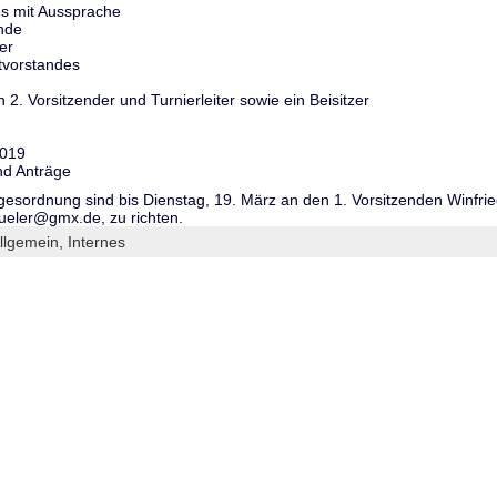
es mit Aussprache
nde
er
tvorstandes
2. Vorsitzender und Turnierleiter sowie ein Beisitzer
2019
nd Anträge
esordnung sind bis Dienstag, 19. März an den 1. Vorsitzenden Winfri
ueler@gmx.de, zu richten.
llgemein,
Internes