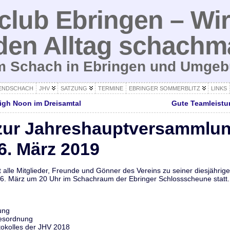
lub Ebringen – Wir
den Alltag schachm
um Schach in Ebringen und Umge
ENDSCHACH
JHV
SATZUNG
TERMINE
EBRINGER SOMMERBLITZ
LINKS
igh Noon im Dreisamtal
Gute Teamleistu
zur Jahreshauptversammlu
6. März 2019
t alle Mitglieder, Freunde und Gönner des Vereins zu seiner diesjähr
 26. März um 20 Uhr im Schachraum der Ebringer Schlossscheune statt.
ung
esordnung
okolles der JHV 2018