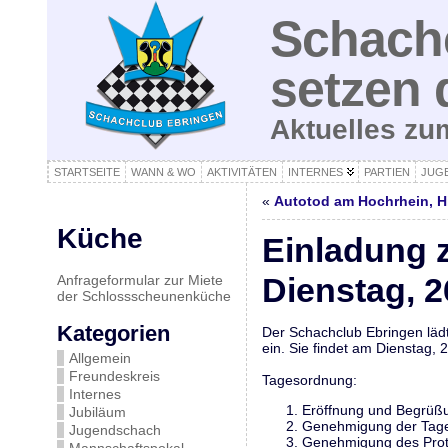
Schachc
setzen 
Aktuelles z
STARTSEITE
WANN & WO
AKTIVITÄTEN
INTERNES
PARTIEN
JUG
«
Autotod am Hochrhein, H
Küche
Einladung 
Dienstag, 2
Anfrageformular zur Miete
der Schlossscheunenküche
Kategorien
Der Schachclub Ebringen läd
ein. Sie findet am Dienstag,
Allgemein
Freundeskreis
Tagesordnung:
Internes
Eröffnung und Begrüß
Jubiläum
Genehmigung der Tag
Jugendschach
Genehmigung des Prot