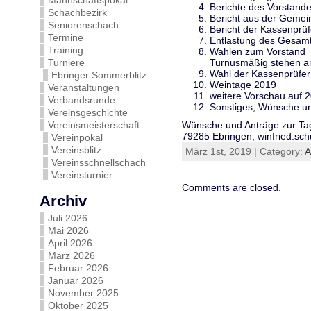
Mannschaftspokal
Berichte des Vorstand
Schachbezirk
Bericht aus der Gemei
Seniorenschach
Bericht der Kassenprüf
Termine
Entlastung des Gesam
Training
Wahlen zum Vorstand
Turniere
Turnusmäßig stehen an 
Wahl der Kassenprüfer
Ebringer Sommerblitz
Weintage 2019
Veranstaltungen
weitere Vorschau auf 
Verbandsrunde
Sonstiges, Wünsche u
Vereinsgeschichte
Vereinsmeisterschaft
Wünsche und Anträge zur Tag
79285 Ebringen, winfried.sch
Vereinpokal
Vereinsblitz
März 1st, 2019 | Category:
A
Vereinsschnellschach
Vereinsturnier
Comments are closed.
Archiv
Juli 2026
Mai 2026
April 2026
März 2026
Februar 2026
Januar 2026
November 2025
Oktober 2025