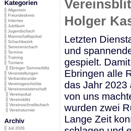
Vereinsbli
Kategorien
Allgemein
Freundeskreis
Holger Kas
Internes
Jubiläum
Jugendschach
Letzten Dienst
Mannschaftspokal
Schachbezirk
Seniorenschach
und spannende 
Termine
Training
gespielt. Dami
Turniere
Ebringer Sommerblitz
Ebringen alle 
Veranstaltungen
Verbandsrunde
das Jahr 2023 
Vereinsgeschichte
Vereinsmeisterschaft
von uns machte
Vereinpokal
Vereinsblitz
wurden zwei Ru
Vereinsschnellschach
Vereinsturnier
Lange Zeit konn
Archiv
schlagen und 
Juli 2026