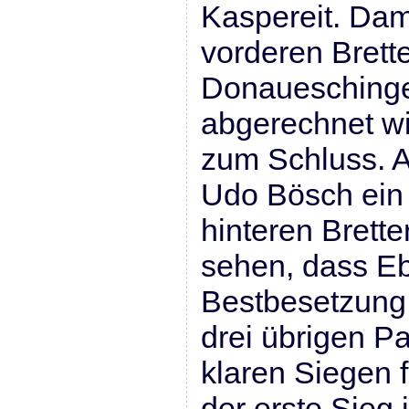
Kaspereit. Dam
vorderen Brette
Donauesching
abgerechnet wi
zum Schluss. An
Udo Bösch ein
hinteren Brett
sehen, dass Eb
Bestbesetzung 
drei übrigen Pa
klaren Siegen 
der erste Sieg