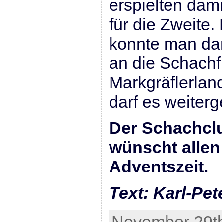
erspielten dami
für die Zweite.
konnte man da
an die Schach
Markgräflerlan
darf es weiter
Der Schachcl
wünscht allen
Adventszeit.
Text: Karl-Pet
November 29th