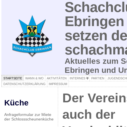
Schachcl
Ebringen 
setzen de
schachma
Aktuelles zum S
Ebringen und 
STARTSEITE
WANN & WO
AKTIVITÄTEN
INTERNES
PARTIEN
JUGENDSCH
DATENSCHUTZERKLÄRUNG
IMPRESSUM
Der Verein
Küche
auch der
Anfrageformular zur Miete
der Schlossscheunenküche