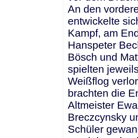
An den vordere
entwickelte si
Kampf, am Ende
Hanspeter Bec
Bösch und Matt
spielten jewei
Weißflog verlor
brachten die E
Altmeister Ewa
Breczcynsky un
Schüler gewann