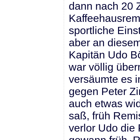
dann nach 20 
Kaffeehausrem
sportliche Einst
aber an diesem
Kapitän Udo B
war völlig übe
versäumte es 
gegen Peter Z
auch etwas wid
saß, früh Remi
verlor Udo die 