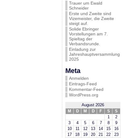
Trauer um Ewald
Schneider
Erste und Zweite sind
Vizemeister, die Zweite
steigt auf.
Solide Ebringer
Vorstellungen am 7.
Spieltag der
Verbandsrunde.
Einladung zur
Jahreshauptversammlung
2025
Meta
Anmelden
Eintrags-Feed
Kommentar-Feed
WordPress.org
August 2026
M
D
M
D
F
S
S
1
2
3
4
5
6
7
8
9
10
11
12
13
14
15
16
17
18
19
20
21
22
23