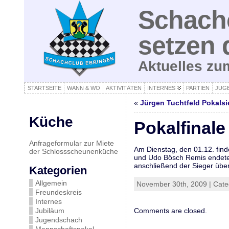
Schachc
setzen 
Aktuelles z
STARTSEITE
WANN & WO
AKTIVITÄTEN
INTERNES
PARTIEN
JUG
«
Jürgen Tuchtfeld Pokalsi
Küche
Pokalfinale
Anfrageformular zur Miete
Am Dienstag, den 01.12. find
der Schlossscheunenküche
und Udo Bösch Remis endete,
anschließend der Sieger über 
Kategorien
Allgemein
November 30th, 2009 | Cat
Freundeskreis
Internes
Jubiläum
Comments are closed.
Jugendschach