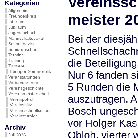
Vereinssc
Kategorien
Allgemein
meister 2
Freundeskreis
Internes
Jubiläum
Jugendschach
Bei der diesjäh
Mannschaftspokal
Schachbezirk
Schnellschachm
Seniorenschach
Termine
die Beteiligung 
Training
Turniere
Ebringer Sommerblitz
Nur 6 fanden 
Veranstaltungen
Verbandsrunde
5 Runden die M
Vereinsgeschichte
Vereinsmeisterschaft
auszutragen. 
Vereinpokal
Vereinsblitz
Bösch ungesch
Vereinsschnellschach
Vereinsturnier
vor Holger Kas
Archiv
Obloh, vierter
Juli 2026