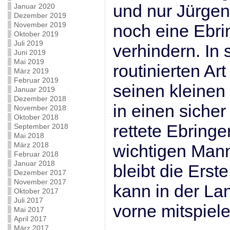
und nur Jürgen
Januar 2020
Dezember 2019
November 2019
noch eine Ebri
Oktober 2019
Juli 2019
verhindern. In 
Juni 2019
Mai 2019
routinierten Ar
März 2019
Februar 2019
seinen kleinen
Januar 2019
Dezember 2018
in einen sicher
November 2018
Oktober 2018
rettete Ebring
September 2018
Mai 2018
März 2018
wichtigen Mann
Februar 2018
Januar 2018
bleibt die Ers
Dezember 2017
November 2017
kann in der Lan
Oktober 2017
Juli 2017
vorne mitspiele
Mai 2017
April 2017
März 2017