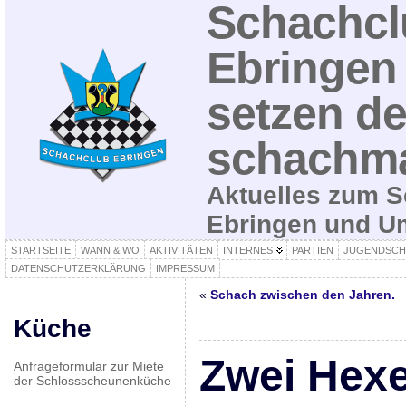
Schachcl
Ebringen 
setzen de
schachma
Aktuelles zum S
Ebringen und 
STARTSEITE
WANN & WO
AKTIVITÄTEN
INTERNES
PARTIEN
JUGENDSCH
DATENSCHUTZERKLÄRUNG
IMPRESSUM
«
Schach zwischen den Jahren.
Küche
Zwei Hexe
Anfrageformular zur Miete
der Schlossscheunenküche