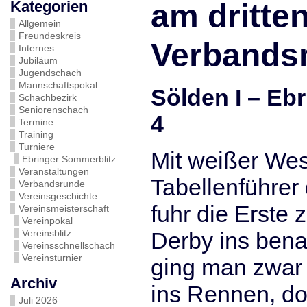
Kategorien
am dritten
Allgemein
Freundeskreis
Verbands
Internes
Jubiläum
Jugendschach
Mannschaftspokal
Sölden I – 
Schachbezirk
Seniorenschach
4
Termine
Training
Turniere
Mit weißer Wes
Ebringer Sommerblitz
Veranstaltungen
Tabellenführer 
Verbandsrunde
Vereinsgeschichte
fuhr die Erste
Vereinsmeisterschaft
Vereinpokal
Vereinsblitz
Derby ins bena
Vereinsschnellschach
Vereinsturnier
ging man zwar a
Archiv
ins Rennen, do
Juli 2026