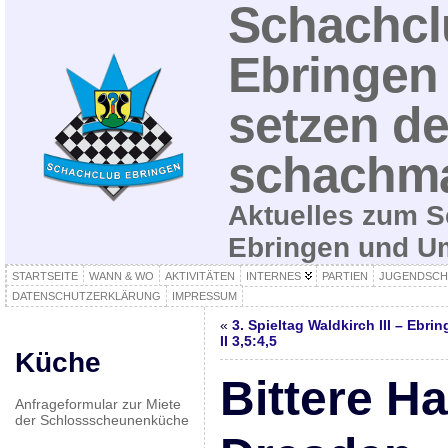
Schachcl
Ebringen 
setzen de
schachma
Aktuelles zum S
Ebringen und 
STARTSEITE
WANN & WO
AKTIVITÄTEN
INTERNES
PARTIEN
JUGENDSCH
DATENSCHUTZERKLÄRUNG
IMPRESSUM
«
3. Spieltag Waldkirch III – Ebri
II 3,5:4,5
Küche
Bittere Ha
Anfrageformular zur Miete
der Schlossscheunenküche