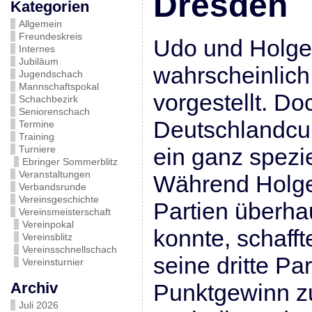
Dresden
Kategorien
Allgemein
Freundeskreis
Udo und Holger
Internes
Jubiläum
wahrscheinlich
Jugendschach
Mannschaftspokal
vorgestellt. D
Schachbezirk
Seniorenschach
Deutschlandcup
Termine
Training
Turniere
ein ganz spezi
Ebringer Sommerblitz
Veranstaltungen
Während Holger
Verbandsrunde
Vereinsgeschichte
Partien überha
Vereinsmeisterschaft
Vereinpokal
konnte, schaff
Vereinsblitz
Vereinsschnellschach
seine dritte Par
Vereinsturnier
Archiv
Punktgewinn z
Juli 2026