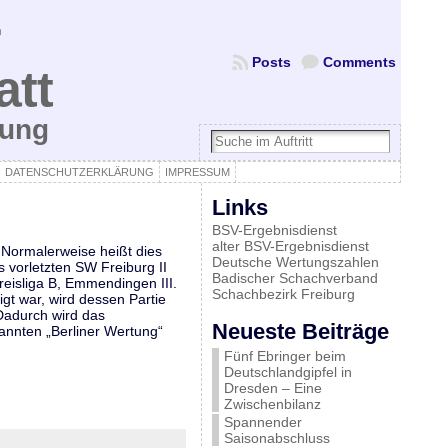
Posts
Comments
att
bung
DATENSCHUTZERKLÄRUNG
IMPRESSUM
Links
BSV-Ergebnisdienst
alter BSV-Ergebnisdienst
 Normalerweise heißt dies
Deutsche Wertungszahlen
s vorletzten SW Freiburg II
Badischer Schachverband
reisliga B, Emmendingen III.
Schachbezirk Freiburg
gt war, wird dessen Partie
Dadurch wird das
Neueste Beiträge
annten „Berliner Wertung“
Fünf Ebringer beim
Deutschlandgipfel in
Dresden – Eine
Zwischenbilanz
Spannender
Saisonabschluss