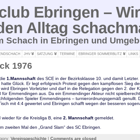
lub Ebringen – Wir
den Alltag schachm
um Schach in Ebringen und Umge
ENDSCHACH
JHV
SATZUNG
TERMINE
EBRINGER SOMMERBLITZ
LINKS
ick 1976
 die
1.Mannschaft
des SCE in der Bezirksklasse 10. und damit Letzter.
hatte Glück. Er legt erfolgreich Protest gegen den kampflosen Sieg de
 wird Ebringen Vorletzter und darf in die Relegation gegen den 2. der K
3 für Emmendingen aus. Da ein Emmendinger Akteur nicht spielberechti
nachfolgenden Spieler Emmendingens – turnierordnungsgemäß genullt. 
isch mit 4:4 gewertet und Ebringen schafft wegen der besseren sogen
 wieder für die Kreisliga B, eine
2. Mannschaft
gemeldet.
m zweiten Mal den „Grand Slam“ des SC Ebringen.
gory:
Vereinsgeschichte
|
Comments are closed