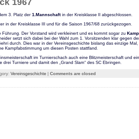
ick 1967
dem 3. Platz der
1.Mannschaft
in der Kreisklasse II abgeschlossen.
er in der Kreisklasse III und für die Saison 1967/68 zurückgezogen.
ne Führung. Der Vorstand wird verkleinert und es kommt sogar zu
Kamp
heider setzt sich dabei bei der Wahl zum 1. Vorsitzenden klar gegen d
hri durch. Dies war in der Vereinsgeschichte bislang das einzige Mal, 
ne Kampfabstimmung um diesen Posten stattfand.
insmeisterschaft im Turnierschach auch eine Blitzmeisterschaft und ei
le drei Turniere und damit den „Grand Slam“ des SC Ebringen.
gory:
Vereinsgeschichte
|
Comments are closed