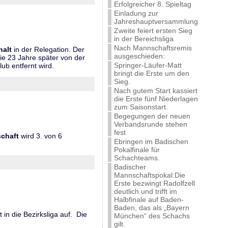
Erfolgreicher 8. Spieltag
Einladung zur
Jahreshauptversammlung
Zweite feiert ersten Sieg
in der Bereichsliga
Nach Mannschaftsremis
halt
in der Relegation. Der
ausgeschieden:
die 23 Jahre später von der
Springer-Läufer-Matt
b entfernt wird.
bringt die Erste um den
Sieg.
Nach gutem Start kassiert
die Erste fünf Niederlagen
zum Saisonstart.
Begegungen der neuen
Verbandsrunde stehen
fest
chaft
wird 3. von 6
Ebringen im Badischen
Pokalfinale für
Schachteams.
Badischer
Mannschaftspokal:Die
Erste bezwingt Radolfzell
deutlich und trifft im
Halbfinale auf Baden-
Baden, das als „Bayern
t in die Bezirksliga auf. Die
München“ des Schachs
gilt.