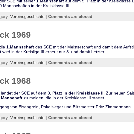
der SCE mit seiner
1.Mannschaft
auf dem 5. Platz in der Kreisklasse 
0 Mannschaften in der Kreisklasse III.
gory:
Vereinsgeschichte
|
Comments are closed
ick 1969
 die
1.Mannschaft
des SCE mit der Meisterschaft und damit dem Aufstie
t
wird in der Kreisliga III erneut nur 8. und damit Letzter.
gory:
Vereinsgeschichte
|
Comments are closed
ick 1968
8 landet der SCE auf dem
3. Platz in der Kreisklasse II
. Zur neuen Sai
.Manschaft
zu melden, die in der Kreisklasse III startet.
gang von Eisengrein, Pokalsieger und Blitzmeister Fritz Zimmermann.
gory:
Vereinsgeschichte
|
Comments are closed