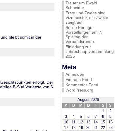
Trauer um Ewald
Schneider
Erste und Zweite sind
Vizemeister, die Zweite
steigt auf.
Solide Ebringer
Vorstellungen am 7.
Spieltag der
nd bleibt somit in der
Verbandsrunde.
Einladung zur
Jahreshauptversammlung
2025
Meta
Anmelden
Eintrags-Feed
 Gesichtspunkten erfolgt. Der
Kommentar-Feed
eisliga B-Süd Vorletzte von 6
WordPress.org
August 2026
M
D
M
D
F
S
S
1
2
3
4
5
6
7
8
9
10
11
12
13
14
15
16
17
18
19
20
21
22
23