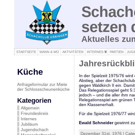
Schachc
setzen 
Aktuelles z
STARTSEITE
WANN & WO
AKTIVITÄTEN
INTERNES
PARTIEN
JUG
Jahresrückbl
Küche
In der Spielzeit 1975/76 wird
Abstieg, aber der Schachclub 
Anfrageformular zur Miete
gegen Waldkirch II ein. Damit
der Schlossscheunenküche
Das Relegationsspiel geht 5:
jedoch – und die aller ihm 
Kategorien
Relegationsspiel am grünen T
den Klassenerhalt.
Allgemein
Freundeskreis
Für die Spielzeit 1976/77 wird
Internes
Ewald Schneider
gewinnt zu
Jubiläum
Jugendschach
Dezember 31st, 1976 | Cate