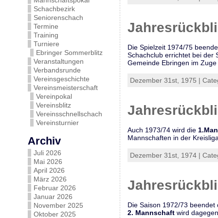
Mannschaftspokal
Schachbezirk
Seniorenschach
Jahresrückbl
Termine
Training
Turniere
Die Spielzeit 1974/75 beendet
Ebringer Sommerblitz
Schachclub errichtet bei der
Veranstaltungen
Gemeinde Ebringen im Zuge d
Verbandsrunde
Vereinsgeschichte
Dezember 31st, 1975 | Cate
Vereinsmeisterschaft
Vereinpokal
Vereinsblitz
Jahresrückbl
Vereinsschnellschach
Vereinsturnier
Auch 1973/74 wird die
1.Man
Mannschaften in der Kreislig
Archiv
Juli 2026
Dezember 31st, 1974 | Cate
Mai 2026
April 2026
März 2026
Jahresrückbl
Februar 2026
Januar 2026
Die Saison 1972/73 beendet
November 2025
2. Mannschaft
wird dagegen l
Oktober 2025